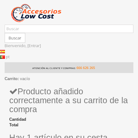
Buscar
Bienvenido,
[Entrar]
pt
666 626 265
ATENCIÓN AL CLIENTE Y COMPRAS:
Carrito:
vacío
Producto añadido
correctamente a su carrito de la
compra
Cantidad
Total
Hay 1 artículo en su cesta.