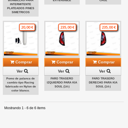
BOMBILLAS PARA
EXTENSIBLE
CRUZ
INTERMITENTE
PLATEADOS PINES
SIMETRICOS
20,00 €
235,00 €
235,00 €
Comprar
Comprar
Comprar
Ver
Ver
Ver
Pomo de palanca de
FARO TRASERO
FARO TRASERO
cambio tipo Racing
IZQUIERDO PARA KIA
DERECHO PARA KIA
fabricado en Nylon de
SOUL (14-)
SOUL (14-)
color blanco.
Mostrando 1 - 6 de 6 items