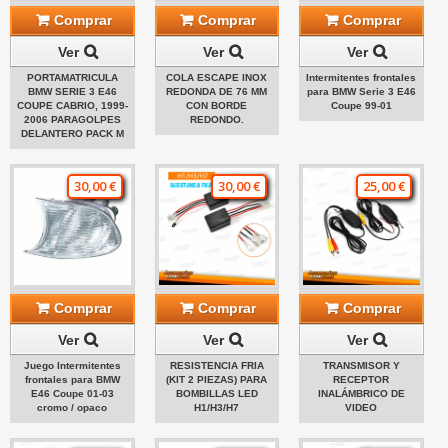
Comprar
Comprar
Comprar
Ver
Ver
Ver
PORTAMATRICULA
COLA ESCAPE INOX
Intermitentes frontales
BMW SERIE 3 E46
REDONDA DE 76 MM
para BMW Serie 3 E46
COUPE CABRIO, 1999-
CON BORDE
Coupe 99-01
2006 PARAGOLPES
REDONDO.
DELANTERO PACK M
30,00 €
30,00 €
25,00 €
Comprar
Comprar
Comprar
Ver
Ver
Ver
Juego Intermitentes
RESISTENCIA FRIA
TRANSMISOR Y
frontales para BMW
(KIT 2 PIEZAS) PARA
RECEPTOR
E46 Coupe 01-03
BOMBILLAS LED
INALÁMBRICO DE
cromo / opaco
H1/H3/H7
VIDEO