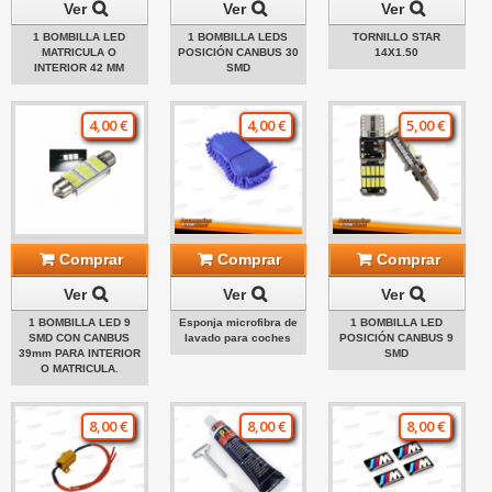
Ver
Ver
Ver
1 BOMBILLA LED
1 BOMBILLA LEDS
TORNILLO STAR
MATRICULA O
POSICIÓN CANBUS 30
14X1.50
INTERIOR 42 MM
SMD
4,00 €
4,00 €
5,00 €
Comprar
Comprar
Comprar
Ver
Ver
Ver
1 BOMBILLA LED 9
Esponja microfibra de
1 BOMBILLA LED
SMD CON CANBUS
lavado para coches
POSICIÓN CANBUS 9
39mm PARA INTERIOR
SMD
O MATRICULA.
8,00 €
8,00 €
8,00 €