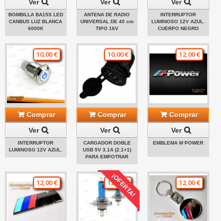
Ver
Ver
Ver
BOMBILLA BA15S LED
ANTENA DE RADIO
INTERRUPTOR
CANBUS LUZ BLANCA
UNIVERSAL DE 40 cm
LUMINOSO 12V AZUL.
6000K
TIPO 16V
CUERPO NEGRO
10,00 €
10,00 €
12,00 €
Comprar
Comprar
Comprar
Ver
Ver
Ver
INTERRUPTOR
CARGADOR DOBLE
EMBLEMA M POWER
LUMINOSO 12V AZUL.
USB 5V 3.1A (2.1+1)
PARA EMPOTRAR
¡OFERTA!
12,00 €
12,00 €
12,00 €