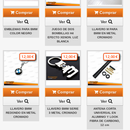
Comprar
Comprar
Comprar
Ver
Ver
Ver
EMBLEMAS PARA BMW
JUEGO DE DOS
LLAVERO M PARA
COLOR NEGRO
BOMBILLAS H4
BMW EN METAL
EFECTO XENON. LUZ
CROMADO
BLANCA
12,00 €
12,00 €
12,00 €
Comprar
Comprar
Comprar
Ver
Ver
Ver
LLAVERO BMW
LLAVERO BMW SERIE
ANTENA CORTA
REDONDO EN METAL
3 METAL CROMADO
UNIVERSAL EN
CROMADO
ALUMINIO Y LOOK
FIBRA DE CARBONO,
12 cm