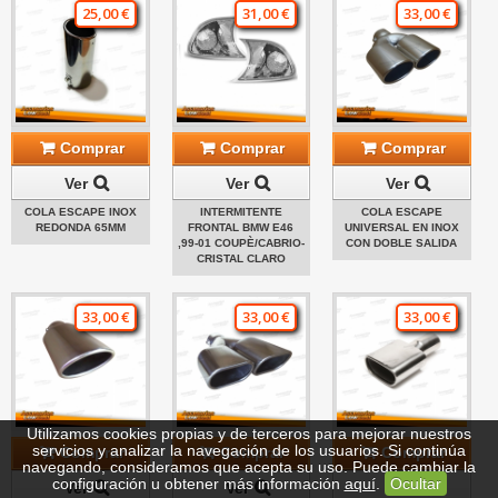
25,00 €
31,00 €
33,00 €
Comprar
Comprar
Comprar
Ver
Ver
Ver
COLA ESCAPE INOX
INTERMITENTE
COLA ESCAPE
REDONDA 65MM
FRONTAL BMW E46
UNIVERSAL EN INOX
,99-01 COUPÈ/CABRIO-
CON DOBLE SALIDA
CRISTAL CLARO
33,00 €
33,00 €
33,00 €
Utilizamos cookies propias y de terceros para mejorar nuestros
servicios y analizar la navegación de los usuarios. Si continúa
Comprar
Comprar
Comprar
navegando, consideramos que acepta su uso. Puede cambiar la
configuración u obtener más información
aquí
.
Ocultar
Ver
Ver
Ver