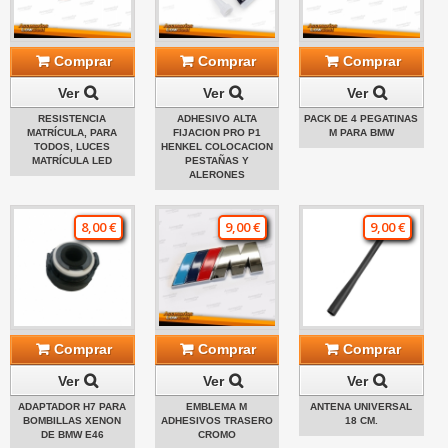
Comprar
Comprar
Comprar
Ver
Ver
Ver
RESISTENCIA
ADHESIVO ALTA
PACK DE 4 PEGATINAS
MATRÍCULA, PARA
FIJACION PRO P1
M PARA BMW
TODOS, LUCES
HENKEL COLOCACION
MATRÍCULA LED
PESTAÑAS Y
ALERONES
8,00 €
9,00 €
9,00 €
Comprar
Comprar
Comprar
Ver
Ver
Ver
ADAPTADOR H7 PARA
EMBLEMA M
ANTENA UNIVERSAL
BOMBILLAS XENON
ADHESIVOS TRASERO
18 CM.
DE BMW E46
CROMO