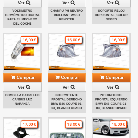
Ver
Ver
Ver
VOLTÍMETRO
CHAMPÚ PH NEUTRO
SOPORTE RELOJ
TERMÓMETRO DIGITAL
BRILLIANT WASH
HORIZONTAL ,COLOR
PARA EL MECHERO
KENOTEK
NEGRO
DEL COCHE
16,00 €
16,00 €
16,00 €
Comprar
Comprar
Comprar
Ver
Ver
Ver
BOMBILLA BA15S LED
INTERMITENTE
INTERMITENTE
CANBUS LUZ
FRONTAL DERECHO
FRONTAL IZQUIERDO
NARANJA
BMW E46 COUPE 01-
BMW E46 COUPE 01-
03, BLANCO OPACO
03, BLANCO OPACO
17,00 €
18,00 €
18,00 €