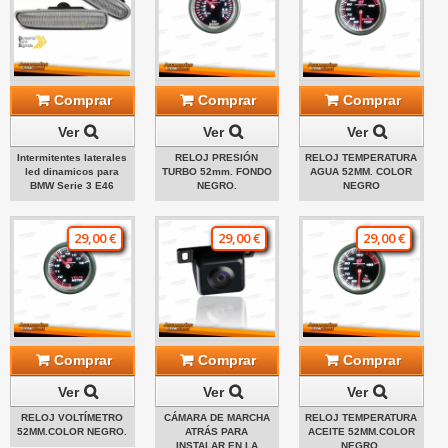
Comprar
Comprar
Comprar
Ver
Ver
Ver
Intermitentes laterales
RELOJ PRESIÓN
RELOJ TEMPERATURA
led dinamicos para
TURBO 52mm. FONDO
AGUA 52MM. COLOR
BMW Serie 3 E46
NEGRO.
NEGRO
29,00 €
29,00 €
29,00 €
Comprar
Comprar
Comprar
Ver
Ver
Ver
RELOJ VOLTÍMETRO
CÁMARA DE MARCHA
RELOJ TEMPERATURA
52MM.COLOR NEGRO.
ATRÁS PARA
ACEITE 52MM.COLOR
INSTALAR EN LA
NEGRO.