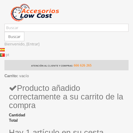
Buscar
Bienvenido,
[Entrar]
pt
666 626 265
ATENCIÓN AL CLIENTE Y COMPRAS:
Carrito:
vacío
Producto añadido
correctamente a su carrito de la
compra
Cantidad
Total
Hay 1 artículo en su cesta.