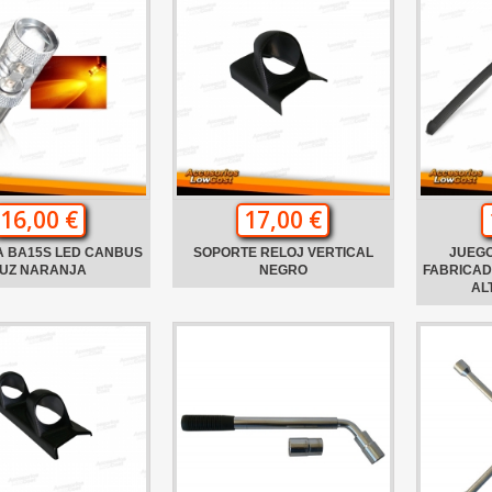
16,00 €
17,00 €
A BA15S LED CANBUS
SOPORTE RELOJ VERTICAL
JUEGO
UZ NARANJA
NEGRO
FABRICAD
AL