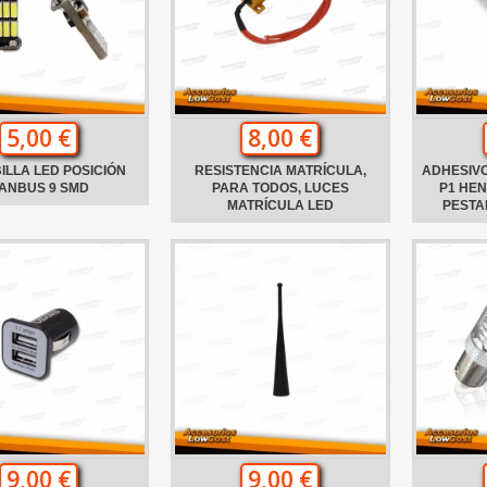
5,00 €
8,00 €
ILLA LED POSICIÓN
RESISTENCIA MATRÍCULA,
ADHESIVO
ANBUS 9 SMD
PARA TODOS, LUCES
P1 HE
MATRÍCULA LED
PESTA
9,00 €
9,00 €