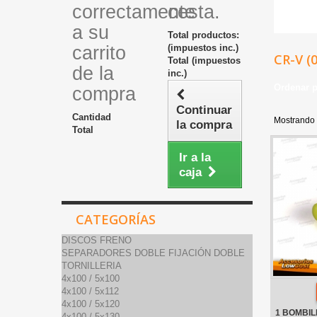
correctamente
cesta.
a su
Total productos:
carrito
(impuestos inc.)
CR-V (
Total (impuestos
de la
inc.)
Ordenar 
compra
Continuar
Cantidad
Mostrando 
la compra
Total
Ir a la
caja
CATEGORÍAS
DISCOS FRENO
SEPARADORES DOBLE FIJACIÓN DOBLE
TORNILLERIA
4x100 / 5x100
4x100 / 5x112
4x100 / 5x120
1 BOMBIL
4x100 / 5x130