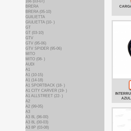
166 (03-07)
BRERA
CARGA
BRERA (05-10)
GUILIETTA
GIULIETTA (10- )
GT
GT (03-10)
GTV
GTV (95-06)
GTV SPIDER (95-06)
MITO
MITO (08- )
AUDI
A1
A1 (10-15)
A1 (14-18)
A1 SPORTBACK (18- )
A1 CITY CARVER (19- )
INTERRU
A1 ALLSTREET (22- )
AZUL
A2
A2 (99-05)
A3
A3 8L (96-00)
A3 8L (00-03)
A3 8P (03-08)