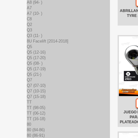
A8 (94- )
A7
ABRILLA
A7 (10- )
TYRE 
C8
Q2
Q3
Q3 (11- )
8U Facelift [2014-2018]
Q5
Q5 (12-16)
Q5 (17-20)
Q5 (08- )
Q5 (17-19)
Q5 (21-)
Q7
Q7 (07-10)
Q7 (10-15)
Q7 (15-18)
TT
TT (98-05)
JUEGO 
TT (06-12)
PAR
TT (16-18)
PLATEADO
80
80 (84-86)
80 (86-91)