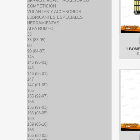
SPARCO: ROPA Y ACCESORIOS
COMPETICIÓN
VOLANTES Y ACCESORIOS
LUBRICANTES ESPECIALES
HERRAMIENTAS
ALFA ROMEO
33
33 (83-95)
90
1 BOMB
90 (84-87)
C
145
145 (95-01)
146
146 (95-01)
147
147 (01-09)
155
155 (92-97)
156
156 (97-03)
156 (03-05)
159
159 (05-10)
166
166 (98-03)