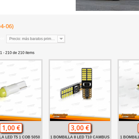
04-06)
por
Precio: más baratos primero
1 - 210 de 210 items
1,00 €
3,00 €
LA LED T5 1 COB 5050
1 BOMBILLA 8 LED T10 CAMBUS
1 BOMBIL