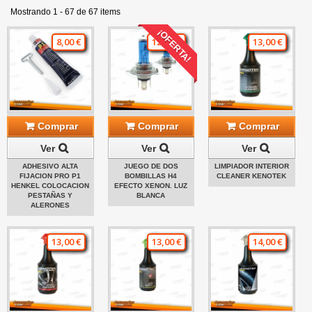
Mostrando 1 - 67 de 67 items
¡OFERTA!
8,00 €
12,00 €
13,00 €
Comprar
Comprar
Comprar
Ver
Ver
Ver
ADHESIVO ALTA
JUEGO DE DOS
LIMPIADOR INTERIOR
FIJACION PRO P1
BOMBILLAS H4
CLEANER KENOTEK
HENKEL COLOCACION
EFECTO XENON. LUZ
PESTAÑAS Y
BLANCA
ALERONES
13,00 €
13,00 €
14,00 €