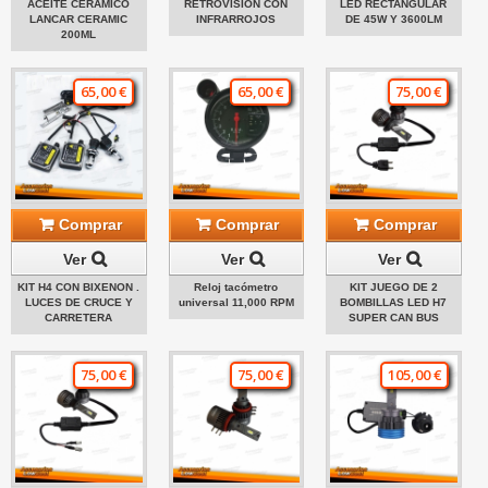
ACEITE CERÁMICO
RETROVISION CON
LED RECTANGULAR
LANCAR CERAMIC
INFRARROJOS
DE 45W Y 3600LM
200ML
65,00 €
65,00 €
75,00 €
Comprar
Comprar
Comprar
Ver
Ver
Ver
KIT H4 CON BIXENON .
Reloj tacómetro
KIT JUEGO DE 2
LUCES DE CRUCE Y
universal 11,000 RPM
BOMBILLAS LED H7
CARRETERA
SUPER CAN BUS
75,00 €
75,00 €
105,00 €