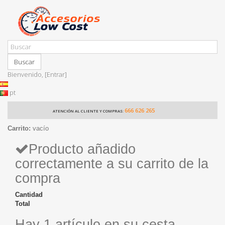
Buscar
Bienvenido,
[Entrar]
pt
666 626 265
ATENCIÓN AL CLIENTE Y COMPRAS:
Carrito:
vacío
Producto añadido
correctamente a su carrito de la
compra
Cantidad
Total
Hay 1 artículo en su cesta.