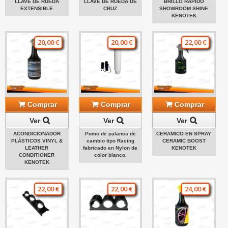
LLAVE DE RUEDA
LLAVE DE RUEDA DE
BRILLO RÁPIDO
EXTENSIBLE
CRUZ
SHOWROOM SHINE
KENOTEK
20,00 €
20,00 €
22,00 €
Comprar
Comprar
Comprar
Ver
Ver
Ver
ACONDICIONADOR
Pomo de palanca de
CERAMICO EN SPRAY
PLÁSTICOS VINYL &
cambio tipo Racing
CERAMIC BOOST
LEATHER
fabricado en Nylon de
KENOTEK
CONDITIONER
color blanco.
KENOTEK
22,00 €
22,00 €
24,00 €