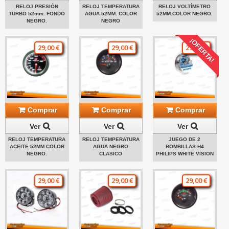
RELOJ PRESIÓN
RELOJ TEMPERATURA
RELOJ VOLTÍMETRO
TURBO 52mm. FONDO
AGUA 52MM. COLOR
52MM.COLOR NEGRO.
NEGRO.
NEGRO
¡OFERTA!
29,00 €
29,00 €
29,00 €
Comprar
Comprar
Comprar
Ver
Ver
Ver
RELOJ TEMPERATURA
RELOJ TEMPERATURA
JUEGO DE 2
ACEITE 52MM.COLOR
AGUA NEGRO
BOMBILLAS H4
NEGRO.
CLASICO
PHILIPS WHITE VISION
29,00 €
29,00 €
29,00 €