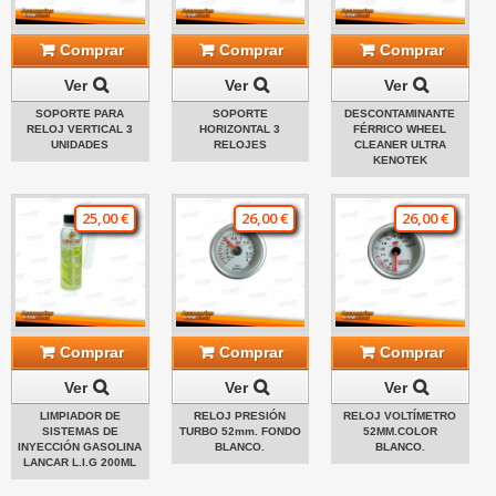
Comprar
Comprar
Comprar
Ver
Ver
Ver
SOPORTE PARA
SOPORTE
DESCONTAMINANTE
RELOJ VERTICAL 3
HORIZONTAL 3
FÉRRICO WHEEL
UNIDADES
RELOJES
CLEANER ULTRA
KENOTEK
25,00 €
26,00 €
26,00 €
Comprar
Comprar
Comprar
Ver
Ver
Ver
LIMPIADOR DE
RELOJ PRESIÓN
RELOJ VOLTÍMETRO
SISTEMAS DE
TURBO 52mm. FONDO
52MM.COLOR
INYECCIÓN GASOLINA
BLANCO.
BLANCO.
LANCAR L.I.G 200ML