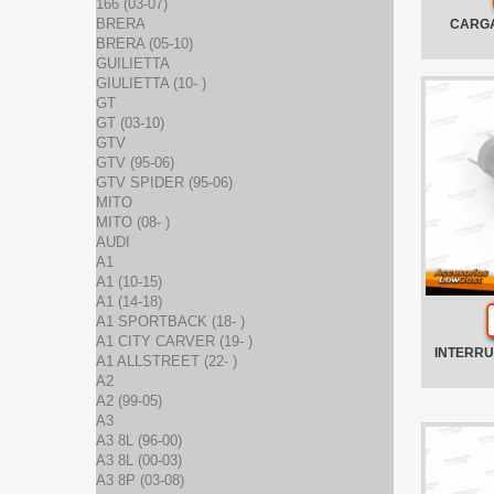
166 (03-07)
BRERA
CARGA
BRERA (05-10)
GUILIETTA
GIULIETTA (10- )
GT
GT (03-10)
GTV
GTV (95-06)
GTV SPIDER (95-06)
MITO
MITO (08- )
AUDI
A1
A1 (10-15)
A1 (14-18)
A1 SPORTBACK (18- )
A1 CITY CARVER (19- )
INTERRU
A1 ALLSTREET (22- )
A2
A2 (99-05)
A3
A3 8L (96-00)
A3 8L (00-03)
A3 8P (03-08)