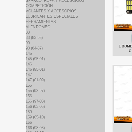
SPARCO: ROPA Y ACCESORIOS
COMPETICIÓN
VOLANTES Y ACCESORIOS
LUBRICANTES ESPECIALES
HERRAMIENTAS
ALFA ROMEO
33
33 (83-95)
90
1 BOMB
90 (84-87)
C
145
145 (95-01)
146
146 (95-01)
147
147 (01-09)
155
155 (92-97)
156
156 (97-03)
156 (03-05)
159
159 (05-10)
166
166 (98-03)