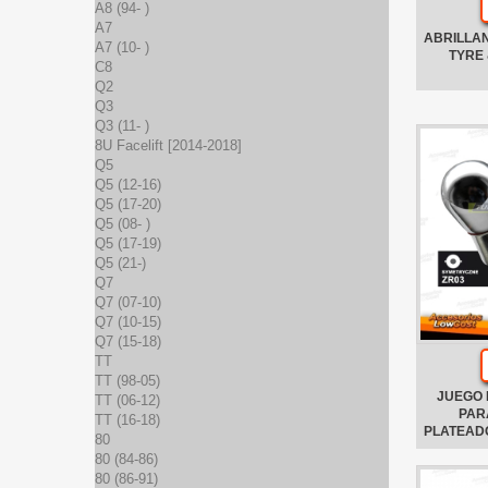
A8 (94- )
A7
ABRILLA
A7 (10- )
TYRE 
C8
Q2
Q3
Q3 (11- )
8U Facelift [2014-2018]
Q5
Q5 (12-16)
Q5 (17-20)
Q5 (08- )
Q5 (17-19)
Q5 (21-)
Q7
Q7 (07-10)
Q7 (10-15)
Q7 (15-18)
TT
TT (98-05)
JUEGO 
TT (06-12)
PAR
TT (16-18)
PLATEADO
80
80 (84-86)
80 (86-91)