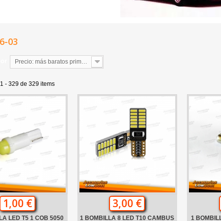
96-03
por
Precio: más baratos primero
1 - 329 de 329 items
1,00 €
3,00 €
LA LED T5 1 COB 5050
1 BOMBILLA 8 LED T10 CAMBUS
1 BOMBIL