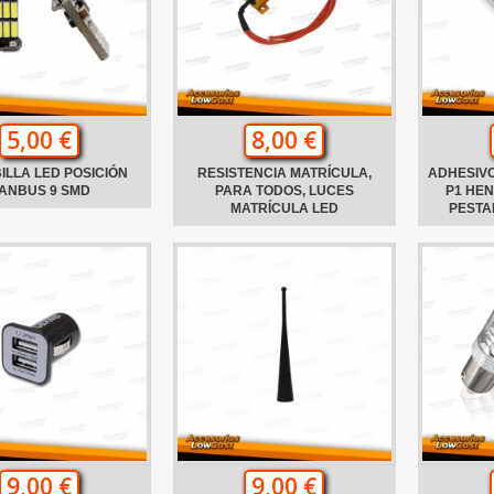
5,00 €
8,00 €
ILLA LED POSICIÓN
RESISTENCIA MATRÍCULA,
ADHESIVO
ANBUS 9 SMD
PARA TODOS, LUCES
P1 HE
MATRÍCULA LED
PESTA
9,00 €
9,00 €