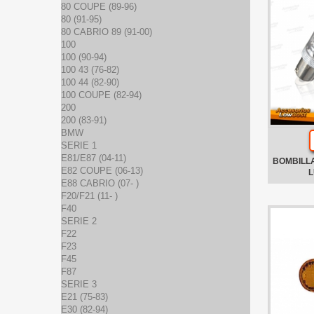
80 COUPE (89-96)
80 (91-95)
80 CABRIO 89 (91-00)
100
100 (90-94)
100 43 (76-82)
100 44 (82-90)
100 COUPE (82-94)
200
200 (83-91)
BMW
SERIE 1
E81/E87 (04-11)
BOMBILL
E82 COUPE (06-13)
L
E88 CABRIO (07- )
F20/F21 (11- )
F40
SERIE 2
F22
F23
F45
F87
SERIE 3
E21 (75-83)
E30 (82-94)