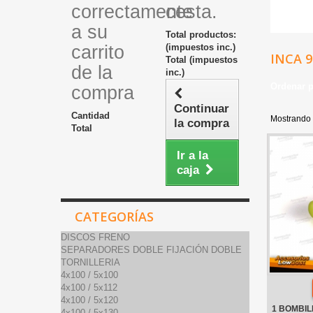
correctamente
cesta.
a su
Total productos:
carrito
(impuestos inc.)
INCA 
Total (impuestos
de la
inc.)
Ordenar 
compra
Continuar
Cantidad
Mostrando 
la compra
Total
Ir a la
caja
CATEGORÍAS
DISCOS FRENO
SEPARADORES DOBLE FIJACIÓN DOBLE
TORNILLERIA
4x100 / 5x100
4x100 / 5x112
4x100 / 5x120
1 BOMBIL
4x100 / 5x130