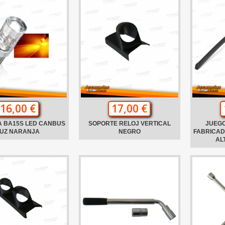
16,00 €
17,00 €
A BA15S LED CANBUS
SOPORTE RELOJ VERTICAL
JUEGO
UZ NARANJA
NEGRO
FABRICAD
AL