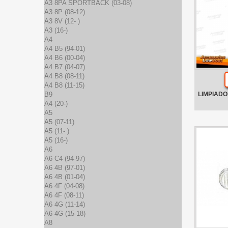
A3 8PA SPORTBACK (03-08)
A3 8P (08-12)
A3 8V (12- )
A3 (16-)
A4
A4 B5 (94-01)
A4 B6 (00-04)
A4 B7 (04-07)
A4 B8 (08-11)
A4 B8 (11-15)
B9
LIMPIADO
A4 (20-)
A5
A5 (07-11)
A5 (11- )
A5 (16-)
A6
A6 C4 (94-97)
A6 4B (97-01)
A6 4B (01-04)
A6 4F (04-08)
A6 4F (08-11)
A6 4G (11-14)
A6 4G (15-18)
A8