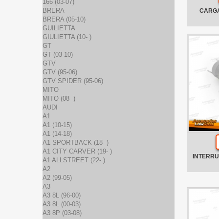
166 (03-07)
BRERA
CARGA
BRERA (05-10)
GUILIETTA
GIULIETTA (10- )
GT
GT (03-10)
GTV
GTV (95-06)
GTV SPIDER (95-06)
MITO
MITO (08- )
AUDI
A1
A1 (10-15)
A1 (14-18)
A1 SPORTBACK (18- )
A1 CITY CARVER (19- )
INTERRU
A1 ALLSTREET (22- )
A2
A2 (99-05)
A3
A3 8L (96-00)
A3 8L (00-03)
A3 8P (03-08)