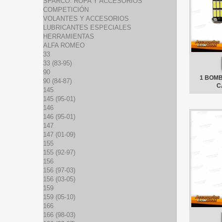
SPARCO: ROPA Y ACCESORIOS
COMPETICIÓN
VOLANTES Y ACCESORIOS
LUBRICANTES ESPECIALES
HERRAMIENTAS
ALFA ROMEO
33
33 (83-95)
90
1 BOMB
90 (84-87)
C
145
145 (95-01)
146
146 (95-01)
147
147 (01-09)
155
155 (92-97)
156
156 (97-03)
156 (03-05)
159
159 (05-10)
166
166 (98-03)