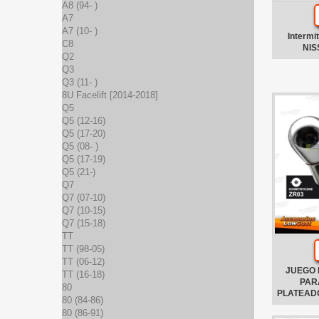
A8 (94- )
A7
A7 (10- )
Intermi
C8
NIS
Q2
Q3
Q3 (11- )
8U Facelift [2014-2018]
Q5
Q5 (12-16)
Q5 (17-20)
Q5 (08- )
Q5 (17-19)
Q5 (21-)
Q7
Q7 (07-10)
Q7 (10-15)
Q7 (15-18)
TT
TT (98-05)
TT (06-12)
JUEGO 
TT (16-18)
PAR
80
PLATEADO
80 (84-86)
80 (86-91)