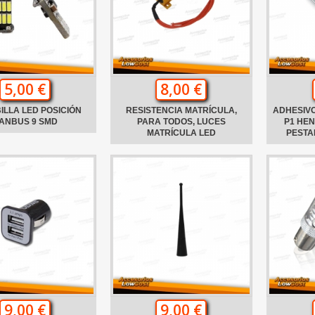
5,00 €
8,00 €
ILLA LED POSICIÓN
RESISTENCIA MATRÍCULA,
ADHESIVO
ANBUS 9 SMD
PARA TODOS, LUCES
P1 HE
MATRÍCULA LED
PESTA
9,00 €
9,00 €