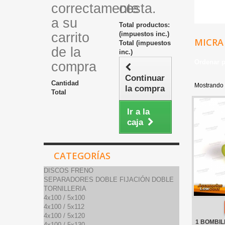
correctamente
cesta.
a su
Total productos:
carrito
(impuestos inc.)
MICRA 
Total (impuestos
de la
inc.)
Ordenar 
compra
Continuar
Cantidad
Mostrando 
la compra
Total
Ir a la
caja
CATEGORÍAS
DISCOS FRENO
SEPARADORES DOBLE FIJACIÓN DOBLE
TORNILLERIA
4x100 / 5x100
4x100 / 5x112
4x100 / 5x120
1 BOMBIL
4x100 / 5x130