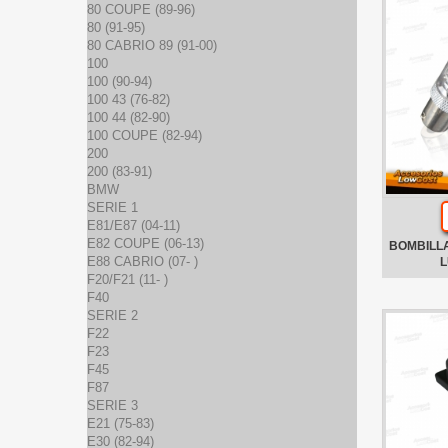
80 COUPE (89-96)
80 (91-95)
80 CABRIO 89 (91-00)
100
100 (90-94)
100 43 (76-82)
100 44 (82-90)
100 COUPE (82-94)
200
200 (83-91)
BMW
SERIE 1
E81/E87 (04-11)
E82 COUPE (06-13)
BOMBILL
E88 CABRIO (07- )
L
F20/F21 (11- )
F40
SERIE 2
F22
F23
F45
F87
SERIE 3
E21 (75-83)
E30 (82-94)