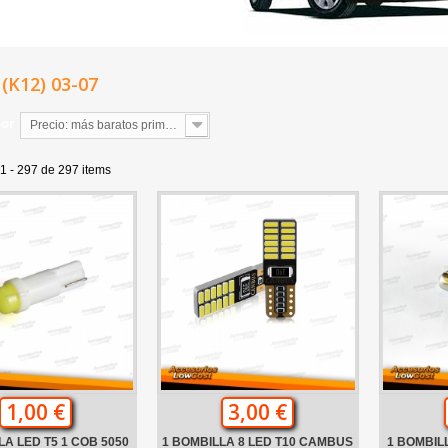
(K12) 03-07
por
Precio: más baratos primero
1 - 297 de 297 items
1,00 €
3,00 €
LA LED T5 1 COB 5050
1 BOMBILLA 8 LED T10 CAMBUS
1 BOMBIL