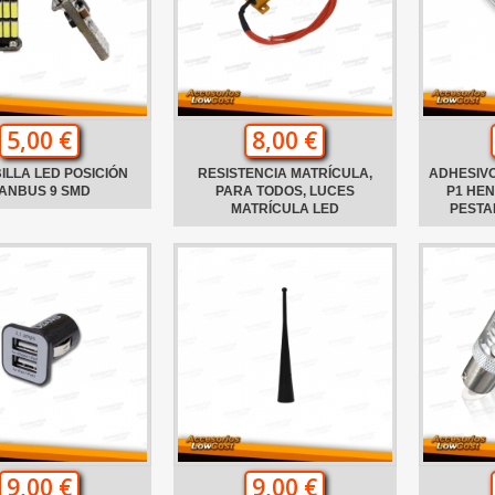
5,00 €
8,00 €
ILLA LED POSICIÓN
RESISTENCIA MATRÍCULA,
ADHESIVO
ANBUS 9 SMD
PARA TODOS, LUCES
P1 HE
MATRÍCULA LED
PESTA
9,00 €
9,00 €