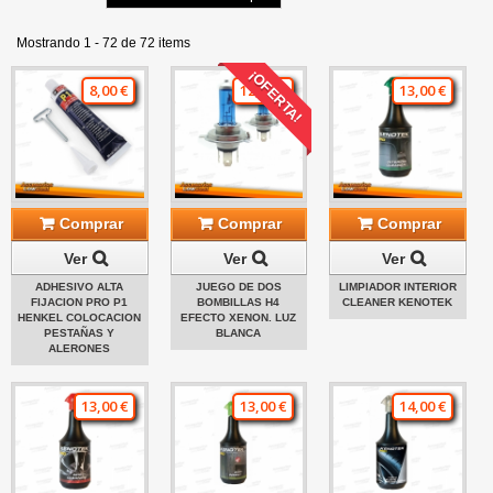
Mostrando 1 - 72 de 72 items
¡OFERTA!
8,00 €
12,00 €
13,00 €
Comprar
Comprar
Comprar
Ver
Ver
Ver
ADHESIVO ALTA
JUEGO DE DOS
LIMPIADOR INTERIOR
FIJACION PRO P1
BOMBILLAS H4
CLEANER KENOTEK
HENKEL COLOCACION
EFECTO XENON. LUZ
PESTAÑAS Y
BLANCA
ALERONES
13,00 €
13,00 €
14,00 €