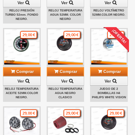
Ver
Ver
Ver
RELOJ PRESIÓN
RELOJ TEMPERATURA
RELOJ VOLTÍMETRO
TURBO 52mm. FONDO
AGUA 52MM. COLOR
52MM.COLOR NEGRO.
NEGRO.
NEGRO
¡OFERTA!
29,00 €
29,00 €
29,00 €
Comprar
Comprar
Comprar
Ver
Ver
Ver
RELOJ TEMPERATURA
RELOJ TEMPERATURA
JUEGO DE 2
ACEITE 52MM.COLOR
AGUA NEGRO
BOMBILLAS H4
NEGRO.
CLASICO
PHILIPS WHITE VISION
29,00 €
29,00 €
29,00 €