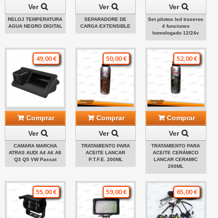
Ver
Ver
Ver
RELOJ TEMPERATURA
SEPARADORE DE
Set pilotos led traseros
AGUA NEGRO DIGITAL
CARGA EXTENSIBLE
4 funciones
homologado 12/24v
49,00 €
50,00 €
52,00 €
Comprar
Comprar
Comprar
Ver
Ver
Ver
CAMARA MARCHA
TRATAMIENTO PARA
TRATAMIENTO PARA
ATRAS AUDI A4 A6 A8
ACEITE LANCAR
ACEITE CERÁMICO
Q3 Q5 VW Passat
P.T.F.E. 200ML
LANCAR CERAMIC
200ML
55,00 €
59,00 €
65,00 €