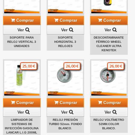
Comprar
Comprar
Comprar
Ver
Ver
Ver
SOPORTE PARA
SOPORTE
DESCONTAMINANTE
RELOJ VERTICAL 3
HORIZONTAL 3
FÉRRICO WHEEL
UNIDADES
RELOJES
CLEANER ULTRA
KENOTEK
25,00 €
26,00 €
26,00 €
Comprar
Comprar
Comprar
Ver
Ver
Ver
LIMPIADOR DE
RELOJ PRESIÓN
RELOJ VOLTÍMETRO
SISTEMAS DE
TURBO 52mm. FONDO
52MM.COLOR
INYECCIÓN GASOLINA
BLANCO.
BLANCO.
LANCAR L.I.G 200ML