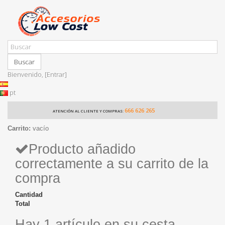
Buscar
Bienvenido,
[Entrar]
pt
666 626 265
ATENCIÓN AL CLIENTE Y COMPRAS:
Carrito:
vacío
Producto añadido
correctamente a su carrito de la
compra
Cantidad
Total
Hay 1 artículo en su cesta.