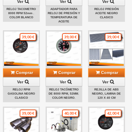
Ver
Ver
Ver
RELOJ TACOMETRO
ADAPTADOR PARA
RELOJ PRESIÓN
8000 RPM 52mm .
RELOJ DE PRESIÓN Y
ACEITE NEGRO
COLOR BLANCO
TEMPERATURA DE
CLASICO
ACEITE
39,00 €
39,00 €
39,00 €
Comprar
Comprar
Comprar
Ver
Ver
Ver
RELOJ RPM
RELOJ TACÓMETRO
REJILLA DE ABS
GASOLINA NEGRO
DE 8000 RPM, 52MM.
NEGRO, LAMINA DE
CLASICO
COLOR NEGRO.
120 X 40 CM
39,00 €
40,00 €
42,00 €