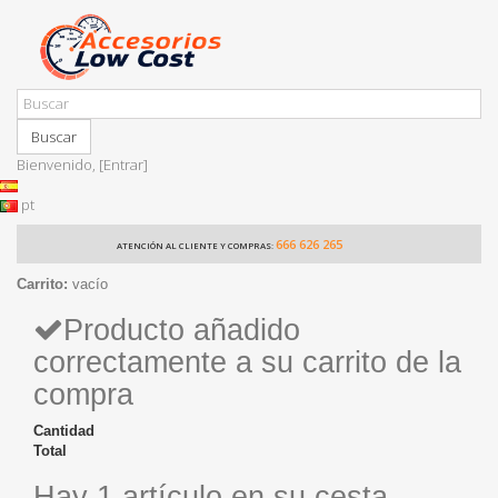
Buscar
Bienvenido,
[Entrar]
pt
666 626 265
ATENCIÓN AL CLIENTE Y COMPRAS:
Carrito:
vacío
Producto añadido
correctamente a su carrito de la
compra
Cantidad
Total
Hay 1 artículo en su cesta.