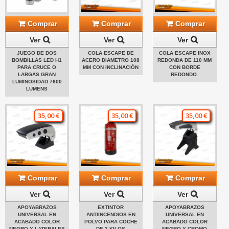
Comprar
Comprar
Comprar
Ver
Ver
Ver
JUEGO DE DOS
COLA ESCAPE DE
COLA ESCAPE INOX
BOMBILLAS LED H1
ACERO DIAMETRO 108
REDONDA DE 110 MM
PARA CRUCE O
MM CON INCLINACIÓN
CON BORDE
LARGAS GRAN
REDONDO.
LUMINOSIDAD 7600
LUMENS
35,00 €
35,00 €
35,00 €
Comprar
Comprar
Comprar
Ver
Ver
Ver
APOYABRAZOS
EXTINTOR
APOYABRAZOS
UNIVERSAL EN
ANTIINCENDIOS EN
UNIVERSAL EN
ACABADO COLOR
POLVO PARA COCHE
ACABADO COLOR
NEGRO Y LATERALES
DE 2 KILOS
NEGRO Y CROMO