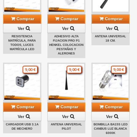
Comprar
Comprar
Comprar
Ver
Ver
Ver
RESISTENCIA
ADHESIVO ALTA
ANTENA UNIVERSAL
MATRÍCULA, PARA
FIJACION PRO P1
18 CM.
TODOS, LUCES
HENKEL COLOCACION
MATRÍCULA LED
PESTAÑAS Y
ALERONES
9,00 €
9,00 €
9,00 €
Comprar
Comprar
Comprar
Ver
Ver
Ver
CARGADOR USB 3.1A
ANTENA UNIVERSAL
BOMBILLA BA15S LED
DE MECHERO
PILOT
CANBUS LUZ BLANCA
6000K