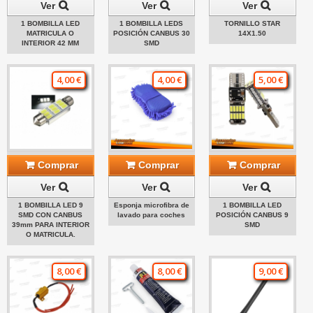
Ver
Ver
Ver
1 BOMBILLA LED
1 BOMBILLA LEDS
TORNILLO STAR
MATRICULA O
POSICIÓN CANBUS 30
14X1.50
INTERIOR 42 MM
SMD
4,00 €
4,00 €
5,00 €
Comprar
Comprar
Comprar
Ver
Ver
Ver
1 BOMBILLA LED 9
Esponja microfibra de
1 BOMBILLA LED
SMD CON CANBUS
lavado para coches
POSICIÓN CANBUS 9
39mm PARA INTERIOR
SMD
O MATRICULA.
8,00 €
8,00 €
9,00 €