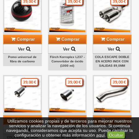
39,00 €
39,00 €
39,00 €
Comprar
Comprar
Comprar
Ver
Ver
Ver
Pomo universal de
Förch Korroplex L237 -
COLA ESCAPE DOBLE
fibra de carbono
Convertidor de óxido
EN ACERO INOX CON
(1000 ml)
SALIDAS 89,0MM
39,00 €
39,00 €
39,00 €
Comprar
Comprar
Comprar
Utilizamos cookies propias y de terceros para mejorar nuestros
servicios y analizar la navegación de los usuarios. Si continúa
Ver
Ver
Ver
navegando, consideramos que acepta su uso. Puede cambiar la
configuración u obtener más información
aquí
.
Ocultar
COLA ESCAPE INOX
Tubo de escape TA
Tubo de escape TA