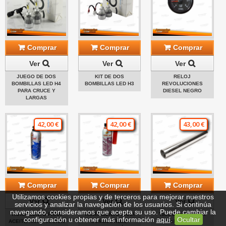
Comprar
Comprar
Comprar
Ver
Ver
Ver
JUEGO DE DOS
KIT DE DOS
RELOJ
BOMBILLAS LED H4
BOMBILLAS LED H3
REVOLUCIONES
PARA CRUCE Y
DIESEL NEGRO
LARGAS
42,00 €
42,00 €
43,00 €
Comprar
Comprar
Comprar
Utilizamos cookies propias y de terceros para mejorar nuestros
Ver
Ver
Ver
servicios y analizar la navegación de los usuarios. Si continúa
navegando, consideramos que acepta su uso. Puede cambiar la
TRATAMIENTO PARA
TRATAMIENTO PARA
Tubo de escape TA
configuración u obtener más información
aquí
.
Ocultar
ACEITE ANTIFRICCIÓN
COMBUSTIBLE
Technix acero