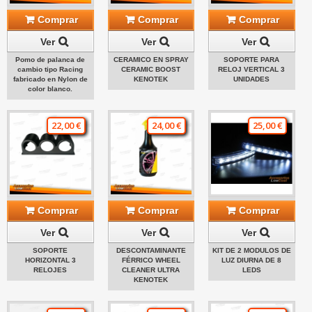
Comprar
Comprar
Comprar
Ver
Ver
Ver
Pomo de palanca de
CERAMICO EN SPRAY
SOPORTE PARA
cambio tipo Racing
CERAMIC BOOST
RELOJ VERTICAL 3
fabricado en Nylon de
KENOTEK
UNIDADES
color blanco.
22,00 €
24,00 €
25,00 €
Comprar
Comprar
Comprar
Ver
Ver
Ver
SOPORTE
DESCONTAMINANTE
KIT DE 2 MODULOS DE
HORIZONTAL 3
FÉRRICO WHEEL
LUZ DIURNA DE 8
RELOJES
CLEANER ULTRA
LEDS
KENOTEK