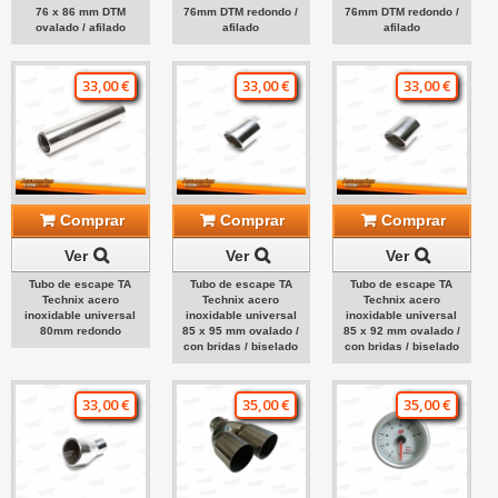
76 x 86 mm DTM
76mm DTM redondo /
76mm DTM redondo /
ovalado / afilado
afilado
afilado
33,00 €
33,00 €
33,00 €
Comprar
Comprar
Comprar
Ver
Ver
Ver
Tubo de escape TA
Tubo de escape TA
Tubo de escape TA
Technix acero
Technix acero
Technix acero
inoxidable universal
inoxidable universal
inoxidable universal
80mm redondo
85 x 95 mm ovalado /
85 x 92 mm ovalado /
con bridas / biselado
con bridas / biselado
33,00 €
35,00 €
35,00 €