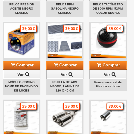
RELOJ PRESIÓN
RELOJ RPM
RELOJ TACÓMETRO
ACEITE NEGRO
GASOLINA NEGRO
DE 8000 RPM, 52MM.
CLASICO
CLASICO
COLOR NEGRO.
39,00 €
39,00 €
39,00 €
Comprar
Comprar
Comprar
Ver
Ver
Ver
MÓDULO COMING
REJILLA DE ABS
Pomo universal de
HOME DE ENCENDIDO
NEGRO, LAMINA DE
fibra de carbono
DE LUCES
120 X 40 CM
39,00 €
39,00 €
39,00 €