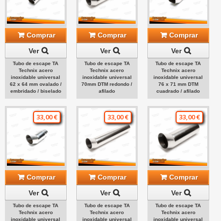
Comprar
Comprar
Comprar
Ver
Ver
Ver
Tubo de escape TA
Tubo de escape TA
Tubo de escape TA
Technix acero
Technix acero
Technix acero
inoxidable universal
inoxidable universal
inoxidable universal
62 x 64 mm ovalado /
70mm DTM redondo /
76 x 71 mm DTM
embridado / biselado
afilado
cuadrado / afilado
33,00 €
33,00 €
33,00 €
Comprar
Comprar
Comprar
Ver
Ver
Ver
Tubo de escape TA
Tubo de escape TA
Tubo de escape TA
Technix acero
Technix acero
Technix acero
inoxidable universal
inoxidable universal
inoxidable universal