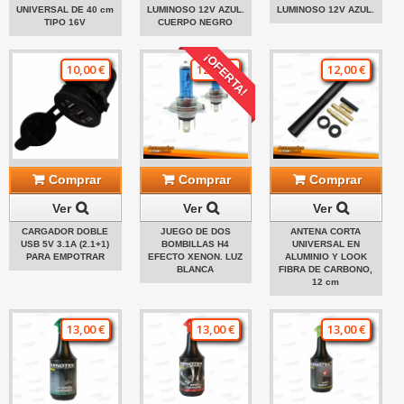
UNIVERSAL DE 40 cm
LUMINOSO 12V AZUL.
LUMINOSO 12V AZUL.
TIPO 16V
CUERPO NEGRO
¡OFERTA!
10,00 €
12,00 €
12,00 €
Comprar
Comprar
Comprar
Ver
Ver
Ver
CARGADOR DOBLE
JUEGO DE DOS
ANTENA CORTA
USB 5V 3.1A (2.1+1)
BOMBILLAS H4
UNIVERSAL EN
PARA EMPOTRAR
EFECTO XENON. LUZ
ALUMINIO Y LOOK
BLANCA
FIBRA DE CARBONO,
12 cm
13,00 €
13,00 €
13,00 €