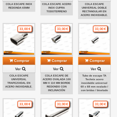
COLA ESCAPE INOX
COLA ESCAPE ACERO
COLA ESCAPE
REDONDA 65MM
INOX CUPRA
UNIVERSAL DOBLE
TODOTERRENO
RECTANGULAR EN
ACERO INOXIDABLE.
33,00 €
33,00 €
33,00 €
Comprar
Comprar
Comprar
Ver
Ver
Ver
COLA ESCAPE
COLA ESCAPE DE
Tubo de escape TA
UNIVERSAL
ACERO OVALADA 100
Technix acero
TRAPEZOIDAL EN
MM X 110 MM BORDE
inoxidable universal
ACERO INOXIDABLE.
REDONDO CON
60 x 68 mm ovalado /
INCLINACIÓN
con bridas / biselado
33,00 €
33,00 €
33,00 €