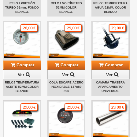
RELOJ PRESIÓN
RELOJ VOLTÍMETRO
RELOJ TEMPERATURA
TURBO 52mm. FONDO
52MM.COLOR
AGUA 52MM. COLOR
BLANCO.
BLANCO.
BLANCO
26,00 €
29,00 €
29,00 €
Comprar
Comprar
Comprar
Ver
Ver
Ver
RELOJ TEMPERATURA
COLA ESCAPE ACERO
CAMARA TRASERA
ACEITE 52MM.COLOR
INOXIDABLE 137x80
APARCAMIENTO
BLANCO
mm
UNIVERSAL
29,00 €
29,00 €
29,00 €