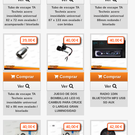
Tubo de escape TA
Tubo de escape TA
Tubo de escape TA
Technix acero
Technix acero
Technix acero
inoxidable universal
inoxidable universal
inoxidable universal
82 x 72 mm ovalado /
87 x 133 mm ovalado /
88mm redondo /
acampanado / biselado
con bridas
biselado
39,00 €
40,00 €
40,00 €
Comprar
Comprar
Comprar
Ver
Ver
Ver
Tubo de escape TA
JUEGO DE DOS
RADIO 1DIN
Technix acero
BOMBILLAS LED H1
BLUETOOTH MP3 USB
inoxidable universal
CAMBUS PARA CRUCE
SD AUX
92 x 86 mm ovalado /
O LARGAS GRAN
biselado
LUMINOSIDAD
40,00 €
40,00 €
42,00 €