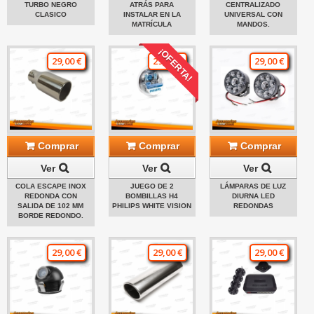
TURBO NEGRO
ATRÁS PARA
CENTRALIZADO
CLASICO
INSTALAR EN LA
UNIVERSAL CON
MATRÍCULA
MANDOS.
¡OFERTA!
29,00 €
29,00 €
29,00 €
Comprar
Comprar
Comprar
Ver
Ver
Ver
COLA ESCAPE INOX
JUEGO DE 2
LÁMPARAS DE LUZ
REDONDA CON
BOMBILLAS H4
DIURNA LED
SALIDA DE 102 MM
PHILIPS WHITE VISION
REDONDAS
BORDE REDONDO.
29,00 €
29,00 €
29,00 €