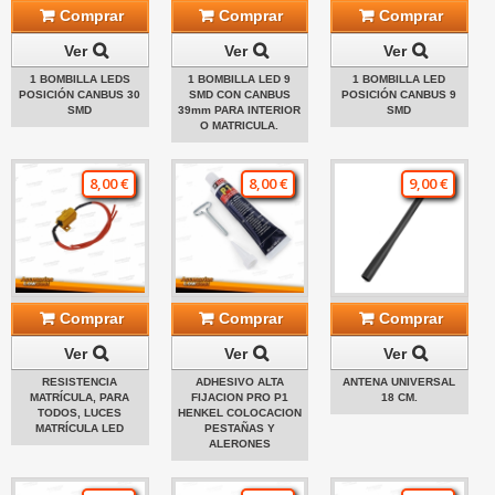
Comprar
Comprar
Comprar
Ver
Ver
Ver
1 BOMBILLA LEDS
1 BOMBILLA LED 9
1 BOMBILLA LED
POSICIÓN CANBUS 30
SMD CON CANBUS
POSICIÓN CANBUS 9
SMD
39mm PARA INTERIOR
SMD
O MATRICULA.
8,00 €
8,00 €
9,00 €
Comprar
Comprar
Comprar
Ver
Ver
Ver
RESISTENCIA
ADHESIVO ALTA
ANTENA UNIVERSAL
MATRÍCULA, PARA
FIJACION PRO P1
18 CM.
TODOS, LUCES
HENKEL COLOCACION
MATRÍCULA LED
PESTAÑAS Y
ALERONES