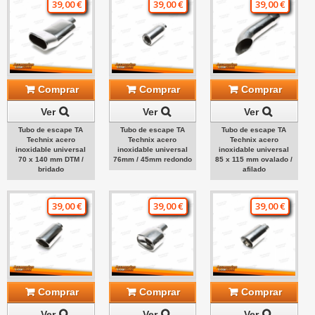
39,00 €
39,00 €
39,00 €
Comprar
Comprar
Comprar
Ver
Ver
Ver
Tubo de escape TA
Tubo de escape TA
Tubo de escape TA
Technix acero
Technix acero
Technix acero
inoxidable universal
inoxidable universal
inoxidable universal
70 x 140 mm DTM /
76mm / 45mm redondo
85 x 115 mm ovalado /
bridado
afilado
39,00 €
39,00 €
39,00 €
Comprar
Comprar
Comprar
Ver
Ver
Ver