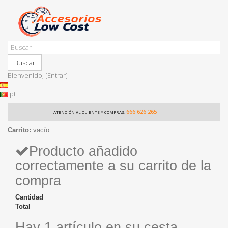
Buscar
Bienvenido,
[Entrar]
pt
666 626 265
ATENCIÓN AL CLIENTE Y COMPRAS:
Carrito:
vacío
Producto añadido
correctamente a su carrito de la
compra
Cantidad
Total
Hay 1 artículo en su cesta.