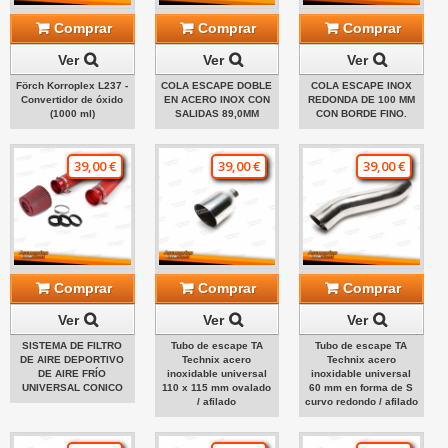
Comprar
Comprar
Comprar
Ver
Ver
Ver
Förch Korroplex L237 -
COLA ESCAPE DOBLE
COLA ESCAPE INOX
Convertidor de óxido
EN ACERO INOX CON
REDONDA DE 100 MM
(1000 ml)
SALIDAS 89,0MM
CON BORDE FINO.
39,00 €
39,00 €
39,00 €
Comprar
Comprar
Comprar
Ver
Ver
Ver
SISTEMA DE FILTRO
Tubo de escape TA
Tubo de escape TA
DE AIRE DEPORTIVO
Technix acero
Technix acero
DE AIRE FRÍO
inoxidable universal
inoxidable universal
UNIVERSAL CONICO
110 x 115 mm ovalado
60 mm en forma de S
/ afilado
curvo redondo / afilado