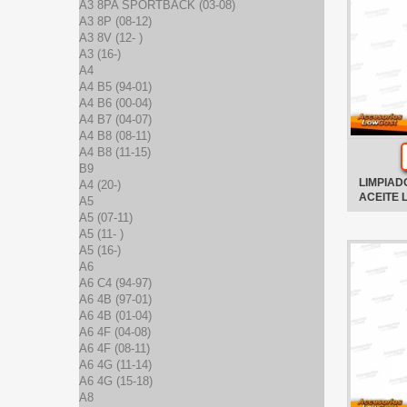
A3 8PA SPORTBACK (03-08)
A3 8P (08-12)
A3 8V (12- )
A3 (16-)
A4
A4 B5 (94-01)
A4 B6 (00-04)
A4 B7 (04-07)
A4 B8 (08-11)
A4 B8 (11-15)
B9
LIMPIAD
A4 (20-)
ACEITE 
A5
A5 (07-11)
A5 (11- )
A5 (16-)
A6
A6 C4 (94-97)
A6 4B (97-01)
A6 4B (01-04)
A6 4F (04-08)
A6 4F (08-11)
A6 4G (11-14)
A6 4G (15-18)
A8