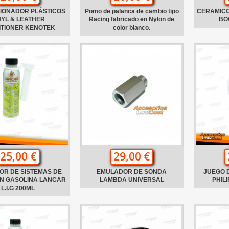
IONADOR PLÁSTICOS
Pomo de palanca de cambio tipo
CERAMICO
NYL & LEATHER
Racing fabricado en Nylon de
BO
ITIONER KENOTEK
color blanco.
25,00 €
29,00 €
OR DE SISTEMAS DE
EMULADOR DE SONDA
JUEGO D
ÓN GASOLINA LANCAR
LAMBDA UNIVERSAL
PHILI
L.I.G 200ML