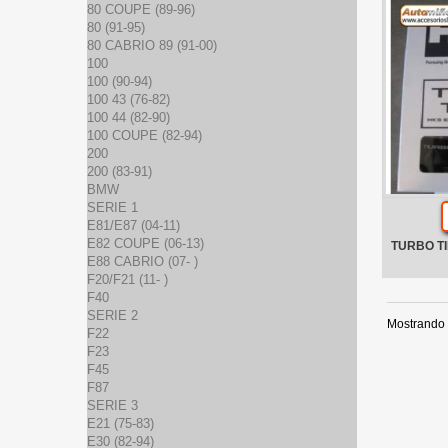
80 COUPE (89-96)
80 (91-95)
80 CABRIO 89 (91-00)
100
100 (90-94)
100 43 (76-82)
100 44 (82-90)
100 COUPE (82-94)
200
200 (83-91)
BMW
SERIE 1
E81/E87 (04-11)
E82 COUPE (06-13)
TURBO TI
E88 CABRIO (07- )
F20/F21 (11- )
F40
SERIE 2
Mostrando 
F22
F23
F45
F87
SERIE 3
E21 (75-83)
E30 (82-94)