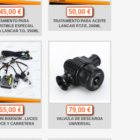
45,00 €
50,00 €
TAMIENTO PARA
TRATAMIENTO PARA ACEITE
STIBLE ESPECIAL
LANCAR P.T.F.E. 200ML
 LANCAR T.G. 350ML
65,00 €
79,00 €
ON BIXENON . LUCES
VALVULA DE DESCARGA
UCE Y CARRETERA
UNIVERSAL