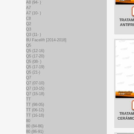
A8 (94- )
A7
A7 (10- )
C8
TRATAM
Q2
ANTIFR
Q3
Q3 (11- )
8U Facelift [2014-2018]
Q5
Q5 (12-16)
Q5 (17-20)
Q5 (08- )
Q5 (17-19)
Q5 (21-)
Q7
Q7 (07-10)
Q7 (10-15)
Q7 (15-18)
TT
TT (98-05)
TT (06-12)
TRATAM
TT (16-18)
CERÁMIC
80
80 (84-86)
80 (86-91)