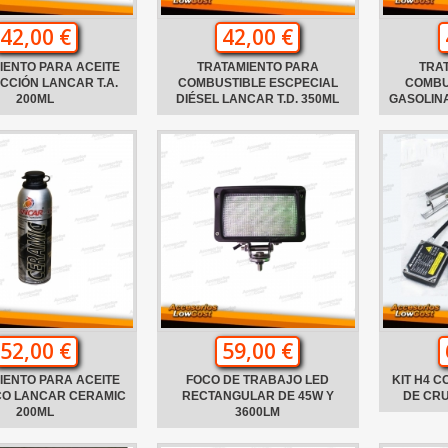
42,00 €
42,00 €
IENTO PARA ACEITE
TRATAMIENTO PARA
TRA
ICCIÓN LANCAR T.A.
COMBUSTIBLE ESCPECIAL
COMBU
200ML
DIÉSEL LANCAR T.D. 350ML
GASOLINA
52,00 €
59,00 €
IENTO PARA ACEITE
FOCO DE TRABAJO LED
KIT H4 C
O LANCAR CERAMIC
RECTANGULAR DE 45W Y
DE CR
200ML
3600LM