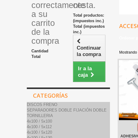
correctamente
cesta.
a su
Total productos:
carrito
(impuestos inc.)
ACCES
Total (impuestos
de la
inc.)
Ordenar 
compra
Continuar
Cantidad
Mostrando 
la compra
Total
Ir a la
caja
CATEGORÍAS
DISCOS FRENO
SEPARADORES DOBLE FIJACIÓN DOBLE
TORNILLERIA
4x100 / 5x100
4x100 / 5x112
4x100 / 5x120
ADHESIVO
4x100 / 5x130