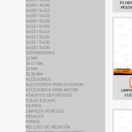
P1 HE
4x160 / 4x100
PEST
5x100 / 5x112
5x100 / 5x120
5x100 / 5x130
5x112 / 5x100
5x112 / 5x114
5x112 / 5x120
5x112 / 5x130
5x120 / 5x130
SEPARADORES
12 MM
16-17 MM
20 MM
25-30 MM
ACCESORIOS
ACCESORIOS PARA EXTERIOR
ACCESORIOS PARA MOTOR
LIMPI
ASIENTOS DEPORTIVOS
CLE
COLAS ESCAPE
FILTROS
LIMPIEZA VEHÍCULO
PEDALES
POMOS
RELOJES DE MEDICIÓN