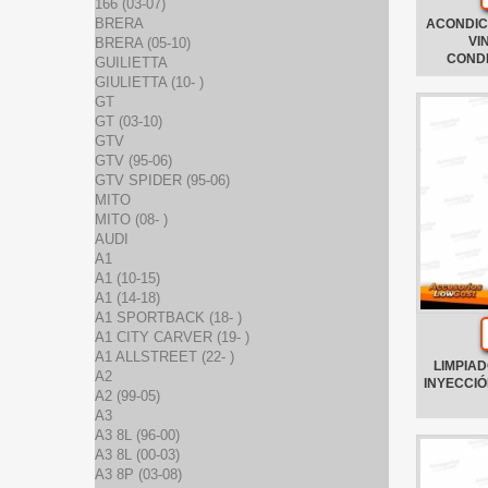
166 (03-07)
BRERA
ACONDIC
VI
BRERA (05-10)
COND
GUILIETTA
GIULIETTA (10- )
GT
GT (03-10)
GTV
GTV (95-06)
GTV SPIDER (95-06)
MITO
MITO (08- )
AUDI
A1
A1 (10-15)
A1 (14-18)
A1 SPORTBACK (18- )
A1 CITY CARVER (19- )
A1 ALLSTREET (22- )
LIMPIAD
A2
INYECCI
A2 (99-05)
A3
A3 8L (96-00)
A3 8L (00-03)
A3 8P (03-08)