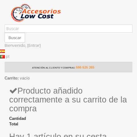
Buscar
Bienvenido,
[Entrar]
pt
666 626 265
ATENCIÓN AL CLIENTE Y COMPRAS:
Carrito:
vacío
Producto añadido
correctamente a su carrito de la
compra
Cantidad
Total
Hay 1 artículo en su cesta.