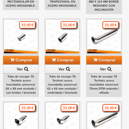
RECTANGULAR EN
TRAPEZOIDAL EN
MM X 110 MM BORDE
ACERO INOXIDABLE.
ACERO INOXIDABLE.
REDONDO CON
INCLINACIÓN
33,00 €
33,00 €
33,00 €
Comprar
Comprar
Comprar
Ver
Ver
Ver
Tubo de escape TA
Tubo de escape TA
Tubo de escape TA
Technix acero
Technix acero
Technix acero
inoxidable universal
inoxidable universal
inoxidable universal
60 x 68 mm ovalado /
62 x 64 mm ovalado /
70mm DTM redondo /
con bridas / biselado
embridado / biselado
afilado
33,00 €
33,00 €
33,00 €