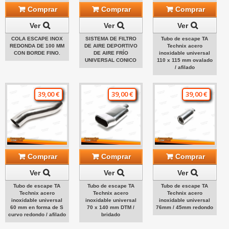
Comprar
Comprar
Comprar
Ver
Ver
Ver
COLA ESCAPE INOX
SISTEMA DE FILTRO
Tubo de escape TA
REDONDA DE 100 MM
DE AIRE DEPORTIVO
Technix acero
CON BORDE FINO.
DE AIRE FRÍO
inoxidable universal
UNIVERSAL CONICO
110 x 115 mm ovalado
/ afilado
39,00 €
39,00 €
39,00 €
Comprar
Comprar
Comprar
Ver
Ver
Ver
Tubo de escape TA
Tubo de escape TA
Tubo de escape TA
Technix acero
Technix acero
Technix acero
inoxidable universal
inoxidable universal
inoxidable universal
60 mm en forma de S
70 x 140 mm DTM /
76mm / 45mm redondo
curvo redondo / afilado
bridado