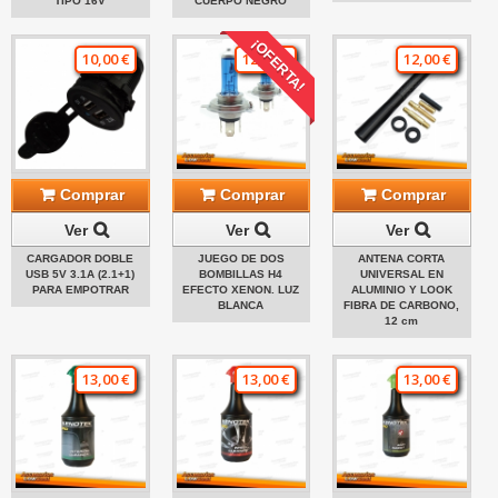
TIPO 16V
CUERPO NEGRO
¡OFERTA!
10,00 €
12,00 €
12,00 €
Comprar
Comprar
Comprar
Ver
Ver
Ver
CARGADOR DOBLE
JUEGO DE DOS
ANTENA CORTA
USB 5V 3.1A (2.1+1)
BOMBILLAS H4
UNIVERSAL EN
PARA EMPOTRAR
EFECTO XENON. LUZ
ALUMINIO Y LOOK
BLANCA
FIBRA DE CARBONO,
12 cm
13,00 €
13,00 €
13,00 €