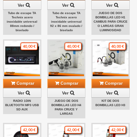
Ver
Ver
Ver
Tubo de escape TA
Tubo de escape TA
JUEGO DE DOS
Technix acero
Technix acero
BOMBILLAS LED H1
inoxidable universal
inoxidable universal
CAMBUS PARA CRUCE
88mm redondo /
92 x 86 mm ovalado /
O LARGAS GRAN
biselado
biselado
LUMINOSIDAD
40,00 €
40,00 €
40,00 €
Comprar
Comprar
Comprar
Ver
Ver
Ver
RADIO 1DIN
JUEGO DE DOS
KIT DE DOS
BLUETOOTH MP3 USB
BOMBILLAS LED H4
BOMBILLAS LED H3
SD AUX
PARA CRUCE Y
LARGAS
42,00 €
42,00 €
42,00 €