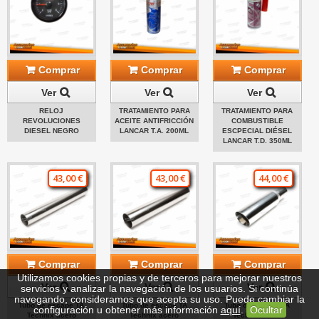
Comprar
Comprar
Comprar
Ver
Ver
Ver
RELOJ
TRATAMIENTO PARA
TRATAMIENTO PARA
REVOLUCIONES
ACEITE ANTIFRICCIÓN
COMBUSTIBLE
DIESEL NEGRO
LANCAR T.A. 200ML
ESCPECIAL DIÉSEL
LANCAR T.D. 350ML
43,00 €
43,00 €
44,00 €
Comprar
Comprar
Comprar
Utilizamos cookies propias y de terceros para mejorar nuestros
Ver
Ver
Ver
servicios y analizar la navegación de los usuarios. Si continúa
navegando, consideramos que acepta su uso. Puede cambiar la
Tubo de escape TA
Tubo de escape TA
Tubo de escape TA
configuración u obtener más información
aquí
.
Ocultar
Technix acero
Technix acero
Technix acero