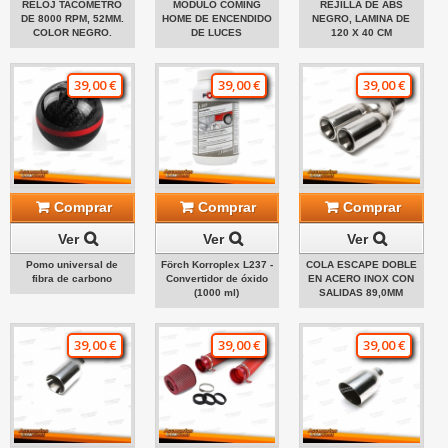
RELOJ TACÓMETRO
MÓDULO COMING
REJILLA DE ABS
DE 8000 RPM, 52MM.
HOME DE ENCENDIDO
NEGRO, LAMINA DE
COLOR NEGRO.
DE LUCES
120 X 40 CM
39,00 €
39,00 €
39,00 €
Comprar
Comprar
Comprar
Ver
Ver
Ver
Pomo universal de
Förch Korroplex L237 -
COLA ESCAPE DOBLE
fibra de carbono
Convertidor de óxido
EN ACERO INOX CON
(1000 ml)
SALIDAS 89,0MM
39,00 €
39,00 €
39,00 €