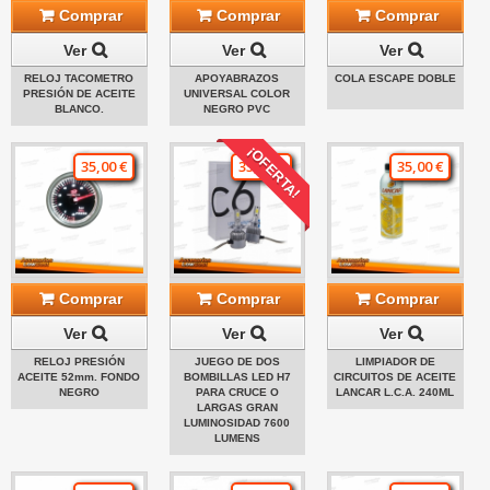
Comprar
Comprar
Comprar
Ver
Ver
Ver
RELOJ TACOMETRO
APOYABRAZOS
COLA ESCAPE DOBLE
PRESIÓN DE ACEITE
UNIVERSAL COLOR
BLANCO.
NEGRO PVC
¡OFERTA!
35,00 €
35,00 €
35,00 €
Comprar
Comprar
Comprar
Ver
Ver
Ver
RELOJ PRESIÓN
JUEGO DE DOS
LIMPIADOR DE
ACEITE 52mm. FONDO
BOMBILLAS LED H7
CIRCUITOS DE ACEITE
NEGRO
PARA CRUCE O
LANCAR L.C.A. 240ML
LARGAS GRAN
LUMINOSIDAD 7600
LUMENS