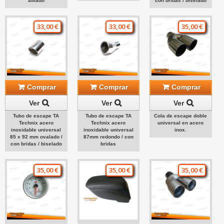
afilado
con bridas / biselado
33,00 €
33,00 €
35,00 €
Comprar
Comprar
Comprar
Ver
Ver
Ver
Tubo de escape TA
Tubo de escape TA
Cola de escape doble
Technix acero
Technix acero
universal en acero
inoxidable universal
inoxidable universal
inox.
85 x 92 mm ovalado /
87mm redondo / con
con bridas / biselado
bridas
35,00 €
35,00 €
35,00 €