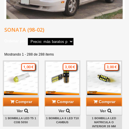
SONATA (98-02)
Ordenar por
Mostrando 1 - 288 de 288 items
1,00 €
3,00 €
3,00 €
Comprar
Comprar
Comprar
Ver
Ver
Ver
1 BOMBILLA LED T5 1
1 BOMBILLA 8 LED T10
1 BOMBILLA LED
COB 5050
CAMBUS
MATRICULA O
INTERIOR 39 MM