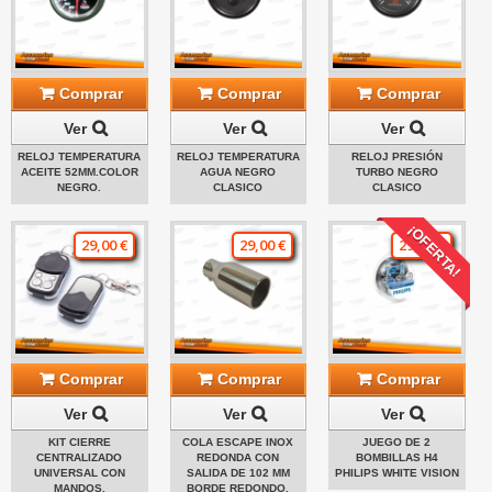
Comprar
Comprar
Comprar
Ver
Ver
Ver
RELOJ TEMPERATURA
RELOJ TEMPERATURA
RELOJ PRESIÓN
ACEITE 52MM.COLOR
AGUA NEGRO
TURBO NEGRO
NEGRO.
CLASICO
CLASICO
¡OFERTA!
29,00 €
29,00 €
29,00 €
Comprar
Comprar
Comprar
Ver
Ver
Ver
KIT CIERRE
COLA ESCAPE INOX
JUEGO DE 2
CENTRALIZADO
REDONDA CON
BOMBILLAS H4
UNIVERSAL CON
SALIDA DE 102 MM
PHILIPS WHITE VISION
MANDOS.
BORDE REDONDO.