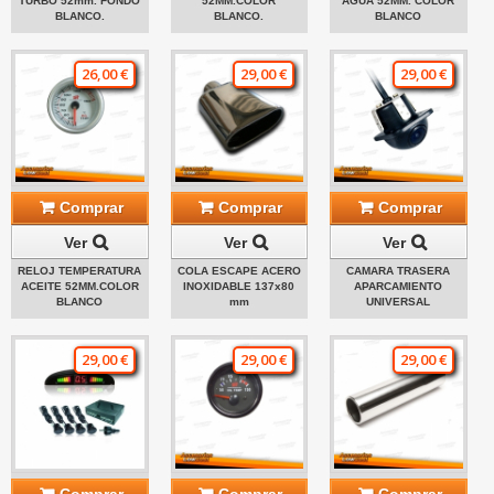
TURBO 52mm. FONDO
52MM.COLOR
AGUA 52MM. COLOR
BLANCO.
BLANCO.
BLANCO
26,00 €
29,00 €
29,00 €
Comprar
Comprar
Comprar
Ver
Ver
Ver
RELOJ TEMPERATURA
COLA ESCAPE ACERO
CAMARA TRASERA
ACEITE 52MM.COLOR
INOXIDABLE 137x80
APARCAMIENTO
BLANCO
mm
UNIVERSAL
29,00 €
29,00 €
29,00 €
Comprar
Comprar
Comprar