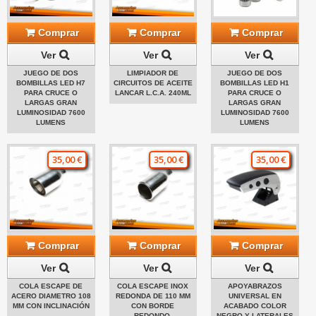
Comprar
Comprar
Comprar
Ver
Ver
Ver
JUEGO DE DOS
LIMPIADOR DE
JUEGO DE DOS
BOMBILLAS LED H7
CIRCUITOS DE ACEITE
BOMBILLAS LED H1
PARA CRUCE O
LANCAR L.C.A. 240ML
PARA CRUCE O
LARGAS GRAN
LARGAS GRAN
LUMINOSIDAD 7600
LUMINOSIDAD 7600
LUMENS
LUMENS
35,00 €
35,00 €
35,00 €
Comprar
Comprar
Comprar
Ver
Ver
Ver
COLA ESCAPE DE
COLA ESCAPE INOX
APOYABRAZOS
ACERO DIAMETRO 108
REDONDA DE 110 MM
UNIVERSAL EN
MM CON INCLINACIÓN
CON BORDE
ACABADO COLOR
REDONDO.
NEGRO Y LATERALES