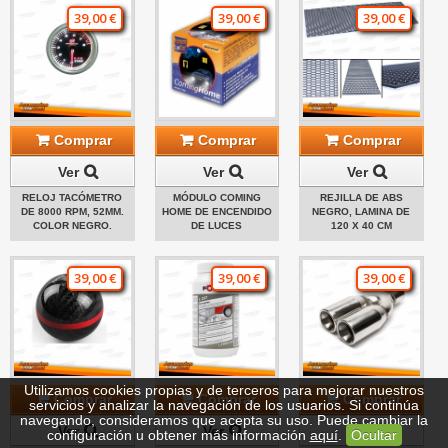
39,00 €
39,00 €
39,00 €
Comprar
Comprar
Comprar
Ver
Ver
Ver
RELOJ TACÓMETRO
MÓDULO COMING
REJILLA DE ABS
DE 8000 RPM, 52MM.
HOME DE ENCENDIDO
NEGRO, LAMINA DE
COLOR NEGRO.
DE LUCES
120 X 40 CM
39,00 €
39,00 €
39,00 €
Utilizamos cookies propias y de terceros para mejorar nuestros
Comprar
Comprar
Comprar
servicios y analizar la navegación de los usuarios. Si continúa
navegando, consideramos que acepta su uso. Puede cambiar la
Ver
Ver
Ver
configuración u obtener más información
aquí
.
Ocultar