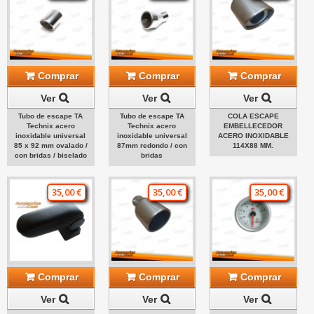
Comprar
Comprar
Comprar
Ver
Ver
Ver
Tubo de escape TA
Tubo de escape TA
COLA ESCAPE
Technix acero
Technix acero
EMBELLECEDOR
inoxidable universal
inoxidable universal
ACERO INOXIDABLE
85 x 92 mm ovalado /
87mm redondo / con
114X88 MM.
con bridas / biselado
bridas
35,00 €
35,00 €
35,00 €
Comprar
Comprar
Comprar
Ver
Ver
Ver