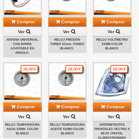
Comprar
Comprar
Comprar
Ver
Ver
Ver
ANTENA UNIVERSAL
RELOJ PRESIÓN
RELOJ VOLTÍMETRO
CON BARRA
TURBO 52mm. FONDO
52MM.COLOR
AJUSTABLE EN
BLANCO.
BLANCO.
ANGULO.
26,00 €
26,00 €
28,00 €
Comprar
Comprar
Comprar
Ver
Ver
Ver
RELOJ TEMPERATURA
RELOJ TEMPERATURA
INTERMITENTES
AGUA 52MM. COLOR
ACEITE 52MM.COLOR
FRONTALES VECTRA A
BLANCO
BLANCO
88-95 CRISTAL
CLARO/CROMADO