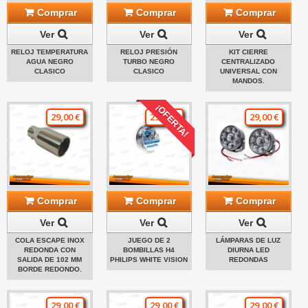
Comprar
Comprar
Comprar
Ver
Ver
Ver
RELOJ TEMPERATURA
RELOJ PRESIÓN
KIT CIERRE
AGUA NEGRO
TURBO NEGRO
CENTRALIZADO
CLASICO
CLASICO
UNIVERSAL CON
MANDOS.
¡OFERTA!
29,00 €
29,00 €
29,00 €
Comprar
Comprar
Comprar
Ver
Ver
Ver
COLA ESCAPE INOX
JUEGO DE 2
LÁMPARAS DE LUZ
REDONDA CON
BOMBILLAS H4
DIURNA LED
SALIDA DE 102 MM
PHILIPS WHITE VISION
REDONDAS
BORDE REDONDO.
29,00 €
29,00 €
29,00 €