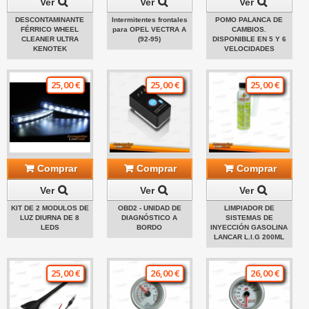
Ver
Ver
Ver
DESCONTAMINANTE
Intermitentes frontales
POMO PALANCA DE
FÉRRICO WHEEL
para OPEL VECTRA A
CAMBIOS.
CLEANER ULTRA
(92-95)
DISPONIBLE EN 5 Y 6
KENOTEK
VELOCIDADES
25,00 €
25,00 €
25,00 €
Comprar
Comprar
Comprar
Ver
Ver
Ver
KIT DE 2 MODULOS DE
OBD2 - UNIDAD DE
LIMPIADOR DE
LUZ DIURNA DE 8
DIAGNÓSTICO A
SISTEMAS DE
LEDS
BORDO
INYECCIÓN GASOLINA
LANCAR L.I.G 200ML
25,00 €
26,00 €
26,00 €