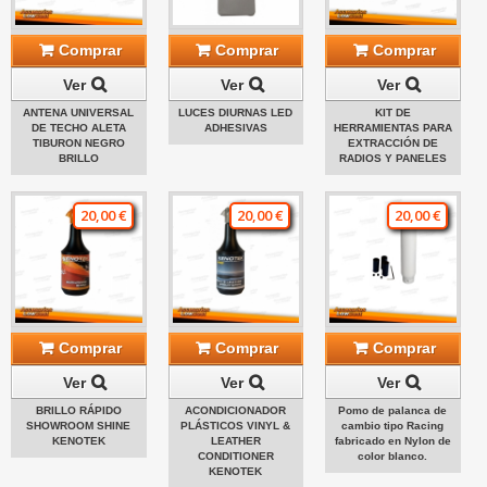
Comprar
Comprar
Comprar
Ver
Ver
Ver
ANTENA UNIVERSAL
LUCES DIURNAS LED
KIT DE
DE TECHO ALETA
ADHESIVAS
HERRAMIENTAS PARA
TIBURON NEGRO
EXTRACCIÓN DE
BRILLO
RADIOS Y PANELES
20,00 €
20,00 €
20,00 €
Comprar
Comprar
Comprar
Ver
Ver
Ver
BRILLO RÁPIDO
ACONDICIONADOR
Pomo de palanca de
SHOWROOM SHINE
PLÁSTICOS VINYL &
cambio tipo Racing
KENOTEK
LEATHER
fabricado en Nylon de
CONDITIONER
color blanco.
KENOTEK