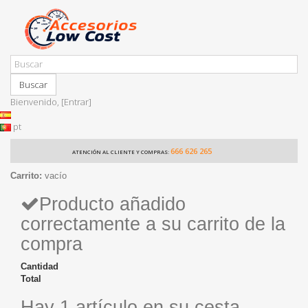
Buscar
Bienvenido,
[Entrar]
pt
666 626 265
ATENCIÓN AL CLIENTE Y COMPRAS:
Carrito:
vacío
Producto añadido
correctamente a su carrito de la
compra
Cantidad
Total
Hay 1 artículo en su cesta.