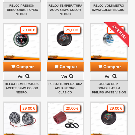
RELOJ PRESIÓN
RELOJ TEMPERATURA
RELOJ VOLTÍMETRO
TURBO 52mm. FONDO
AGUA 52MM. COLOR
52MM.COLOR NEGRO.
NEGRO.
NEGRO
¡OFERTA!
29,00 €
29,00 €
29,00 €
Comprar
Comprar
Comprar
Ver
Ver
Ver
RELOJ TEMPERATURA
RELOJ TEMPERATURA
JUEGO DE 2
ACEITE 52MM.COLOR
AGUA NEGRO
BOMBILLAS H4
NEGRO.
CLASICO
PHILIPS WHITE VISION
29,00 €
29,00 €
29,00 €