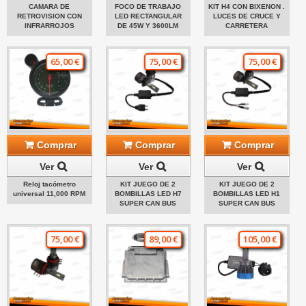
CAMARA DE
FOCO DE TRABAJO
KIT H4 CON BIXENON .
RETROVISION CON
LED RECTANGULAR
LUCES DE CRUCE Y
INFRARROJOS
DE 45W Y 3600LM
CARRETERA
65,00 €
75,00 €
75,00 €
Comprar
Comprar
Comprar
Ver
Ver
Ver
Reloj tacómetro
KIT JUEGO DE 2
KIT JUEGO DE 2
universal 11,000 RPM
BOMBILLAS LED H7
BOMBILLAS LED H1
SUPER CAN BUS
SUPER CAN BUS
75,00 €
89,00 €
105,00 €