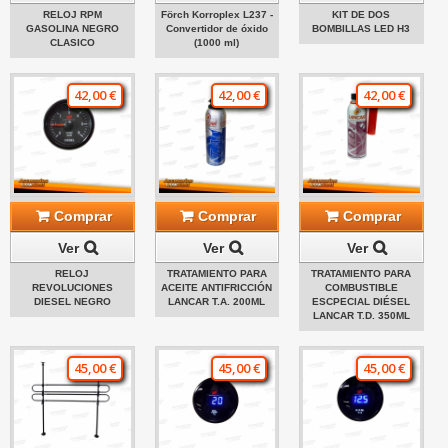
RELOJ RPM
Förch Korroplex L237 -
KIT DE DOS
GASOLINA NEGRO
Convertidor de óxido
BOMBILLAS LED H3
CLASICO
(1000 ml)
42,00 €
42,00 €
42,00 €
Comprar
Comprar
Comprar
Ver
Ver
Ver
RELOJ
TRATAMIENTO PARA
TRATAMIENTO PARA
REVOLUCIONES
ACEITE ANTIFRICCIÓN
COMBUSTIBLE
DIESEL NEGRO
LANCAR T.A. 200ML
ESCPECIAL DIÉSEL
LANCAR T.D. 350ML
45,00 €
45,00 €
45,00 €