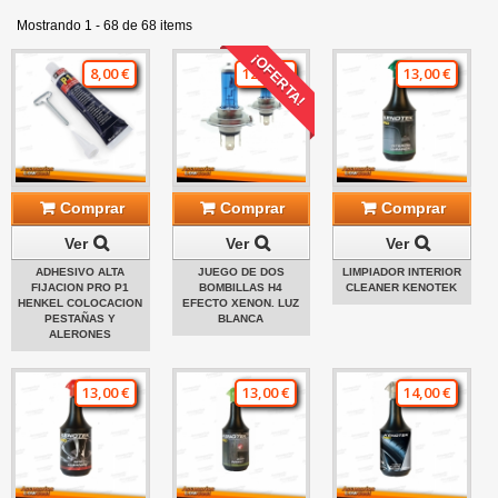
Mostrando 1 - 68 de 68 items
¡OFERTA!
8,00 €
12,00 €
13,00 €
Comprar
Comprar
Comprar
Ver
Ver
Ver
ADHESIVO ALTA
JUEGO DE DOS
LIMPIADOR INTERIOR
FIJACION PRO P1
BOMBILLAS H4
CLEANER KENOTEK
HENKEL COLOCACION
EFECTO XENON. LUZ
PESTAÑAS Y
BLANCA
ALERONES
13,00 €
13,00 €
14,00 €