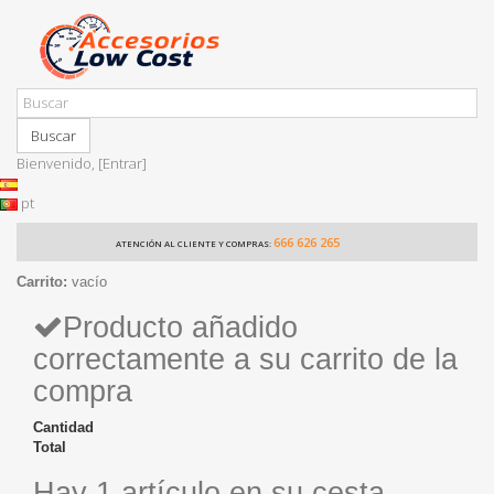
Buscar
Bienvenido,
[Entrar]
pt
666 626 265
ATENCIÓN AL CLIENTE Y COMPRAS:
Carrito:
vacío
Producto añadido
correctamente a su carrito de la
compra
Cantidad
Total
Hay 1 artículo en su cesta.