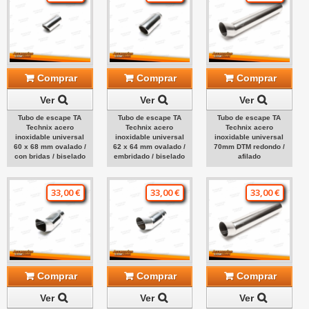
Comprar
Comprar
Comprar
Ver
Ver
Ver
Tubo de escape TA
Tubo de escape TA
Tubo de escape TA
Technix acero
Technix acero
Technix acero
inoxidable universal
inoxidable universal
inoxidable universal
60 x 68 mm ovalado /
62 x 64 mm ovalado /
70mm DTM redondo /
con bridas / biselado
embridado / biselado
afilado
33,00 €
33,00 €
33,00 €
Comprar
Comprar
Comprar
Ver
Ver
Ver