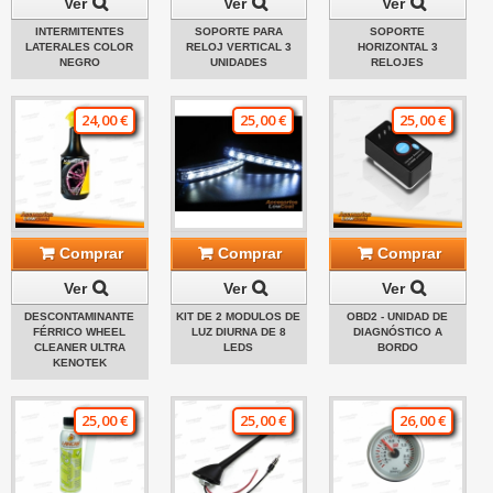
Ver
Ver
Ver
INTERMITENTES
SOPORTE PARA
SOPORTE
LATERALES COLOR
RELOJ VERTICAL 3
HORIZONTAL 3
NEGRO
UNIDADES
RELOJES
24,00 €
25,00 €
25,00 €
Comprar
Comprar
Comprar
Ver
Ver
Ver
DESCONTAMINANTE
KIT DE 2 MODULOS DE
OBD2 - UNIDAD DE
FÉRRICO WHEEL
LUZ DIURNA DE 8
DIAGNÓSTICO A
CLEANER ULTRA
LEDS
BORDO
KENOTEK
25,00 €
25,00 €
26,00 €