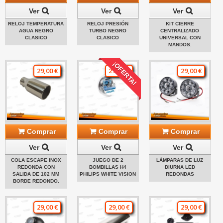
Ver
Ver
Ver
RELOJ TEMPERATURA
RELOJ PRESIÓN
KIT CIERRE
AGUA NEGRO
TURBO NEGRO
CENTRALIZADO
CLASICO
CLASICO
UNIVERSAL CON
MANDOS.
¡OFERTA!
29,00 €
29,00 €
29,00 €
Comprar
Comprar
Comprar
Ver
Ver
Ver
COLA ESCAPE INOX
JUEGO DE 2
LÁMPARAS DE LUZ
REDONDA CON
BOMBILLAS H4
DIURNA LED
SALIDA DE 102 MM
PHILIPS WHITE VISION
REDONDAS
BORDE REDONDO.
29,00 €
29,00 €
29,00 €