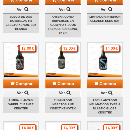
Comprar
Comprar
Comprar
Ver
Ver
Ver
JUEGO DE DOS
ANTENA CORTA
LIMPIADOR INTERIOR
BOMBILLAS H4
UNIVERSAL EN
CLEANER KENOTEK
EFECTO XENON. LUZ
ALUMINIO Y LOOK
BLANCA
FIBRA DE CARBONO,
12 cm
13,00 €
13,00 €
14,00 €
Comprar
Comprar
Comprar
Ver
Ver
Ver
LIMPIA LLANTAS
ELIMINADOR
ABRILLANTADOR
WHEEL CLEANER
INSECTOS ANTI
NEUMÁTICOS TYRE &
KENOTEK
INSECT KENOTEK
PLASTIC GLOSS
KENOTEK
14,00 €
14,00 €
14,00 €