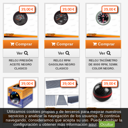
39,00 €
39,00 €
39,00 €
Comprar
Comprar
Comprar
Ver
Ver
Ver
RELOJ PRESIÓN
RELOJ RPM
RELOJ TACÓMETRO
ACEITE NEGRO
GASOLINA NEGRO
DE 8000 RPM, 52MM.
CLASICO
CLASICO
COLOR NEGRO.
39,00 €
39,00 €
39,00 €
Utilizamos cookies propias y de terceros para mejorar nuestros
servicios y analizar la navegación de los usuarios. Si continúa
Comprar
Comprar
Comprar
navegando, consideramos que acepta su uso. Puede cambiar la
configuración u obtener más información
aquí
.
Ocultar
Ver
Ver
Ver