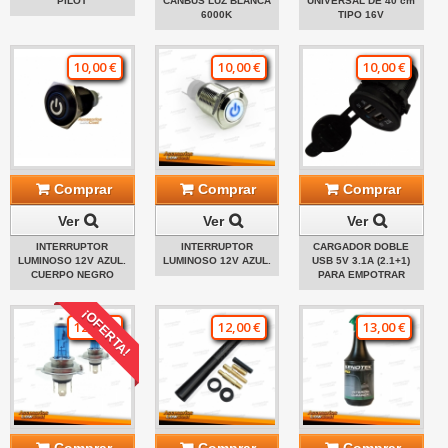
PILOT
CANBUS LUZ BLANCA
UNIVERSAL DE 40 cm
6000K
TIPO 16V
10,00 €
10,00 €
10,00 €
Comprar
Comprar
Comprar
Ver
Ver
Ver
INTERRUPTOR
INTERRUPTOR
CARGADOR DOBLE
LUMINOSO 12V AZUL.
LUMINOSO 12V AZUL.
USB 5V 3.1A (2.1+1)
CUERPO NEGRO
PARA EMPOTRAR
¡OFERTA!
12,00 €
12,00 €
13,00 €