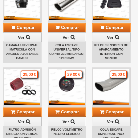
Comprar
Comprar
Comprar
Ver
Ver
Ver
CAMARA UNIVERSAL
COLA ESCAPE
KIT DE SENSORES DE
MATRICULA CON
UNIVERSAL TIPO
APARCAMIENTO
ANGULO AJUSTABLE
CUPRA 330MM LARGO,
INTERIOR CON
CAM006
120/80MM
SONIDO
29,00 €
29,00 €
29,00 €
Comprar
Comprar
Comprar
Ver
Ver
Ver
FILTRO ADMISIÓN
RELOJ VOLTÍMETRO
COLA ESCAPE
DIRECTA UNIVERSAL
NEGRO CLASICO
UNIVERSAL INOX