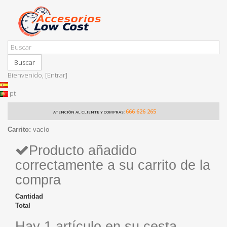
Buscar
Bienvenido,
[Entrar]
pt
666 626 265
ATENCIÓN AL CLIENTE Y COMPRAS:
Carrito:
vacío
Producto añadido
correctamente a su carrito de la
compra
Cantidad
Total
Hay 1 artículo en su cesta.