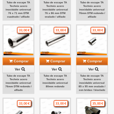
Tubo de escape TA
Tubo de escape TA
Tubo de escape TA
Technix acero
Technix acero
Technix acero
inoxidable universal
inoxidable universal
inoxidable universal
76 x 71 mm DTM
76 x 86 mm DTM
76mm DTM redondo /
cuadrado / afilado
ovalado / afilado
afilado
33,00 €
33,00 €
33,00 €
Comprar
Comprar
Comprar
Ver
Ver
Ver
Tubo de escape TA
Tubo de escape TA
Tubo de escape TA
Technix acero
Technix acero
Technix acero
inoxidable universal
inoxidable universal
inoxidable universal
76mm DTM redondo /
80mm redondo
85 x 95 mm ovalado /
afilado
con bridas / biselado
33,00 €
33,00 €
35,00 €