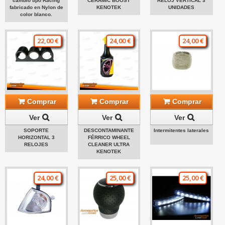
cambio tipo Racing
CERAMIC BOOST
RELOJ VERTICAL 3
fabricado en Nylon de
KENOTEK
UNIDADES
color blanco.
22,00 €
24,00 €
24,00 €
Comprar
Comprar
Comprar
Ver
Ver
Ver
SOPORTE
DESCONTAMINANTE
Intermitentes laterales
HORIZONTAL 3
FÉRRICO WHEEL
RELOJES
CLEANER ULTRA
KENOTEK
24,00 €
25,00 €
25,00 €