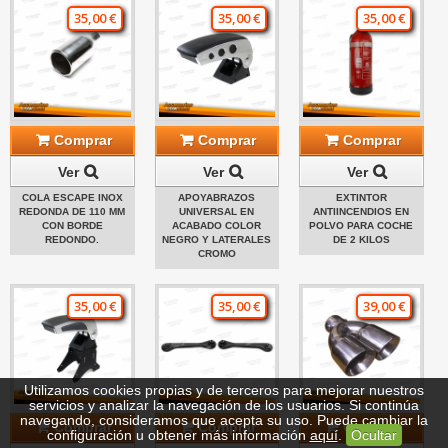
35,00 €
35,00 €
35,00 €
Comprar
Comprar
Comprar
Ver
Ver
Ver
COLA ESCAPE INOX
APOYABRAZOS
EXTINTOR
REDONDA DE 110 MM
UNIVERSAL EN
ANTIINCENDIOS EN
CON BORDE
ACABADO COLOR
POLVO PARA COCHE
REDONDO.
NEGRO Y LATERALES
DE 2 KILOS
CROMO
35,00 €
35,00 €
39,00 €
Utilizamos cookies propias y de terceros para mejorar nuestros
servicios y analizar la navegación de los usuarios. Si continúa
navegando, consideramos que acepta su uso. Puede cambiar la
Comprar
Comprar
Comprar
configuración u obtener más información
aquí
.
Ocultar