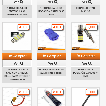
Ver
Ver
Ver
1 BOMBILLA LED
1 BOMBILLA LEDS
TORNILLO STAR
MATRICULA O
POSICIÓN CANBUS 30
14X1.50
INTERIOR 42 MM
SMD
4,00 €
4,00 €
5,00 €
Comprar
Comprar
Comprar
Ver
Ver
Ver
1 BOMBILLA LED 9
Esponja microfibra de
1 BOMBILLA LED
SMD CON CANBUS
lavado para coches
POSICIÓN CANBUS 9
39mm PARA INTERIOR
SMD
O MATRICULA.
8,00 €
8,00 €
9,00 €