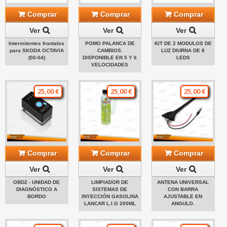
Comprar
Comprar
Comprar
Ver
Ver
Ver
Intermitentes frontales
POMO PALANCA DE
KIT DE 2 MODULOS DE
para SKODA OCTAVIA
CAMBIOS.
LUZ DIURNA DE 8
(00-04)
DISPONIBLE EN 5 Y 6
LEDS
VELOCIDADES
25,00 €
25,00 €
25,00 €
Comprar
Comprar
Comprar
Ver
Ver
Ver
OBD2 - UNIDAD DE
LIMPIADOR DE
ANTENA UNIVERSAL
DIAGNÓSTICO A
SISTEMAS DE
CON BARRA
BORDO
INYECCIÓN GASOLINA
AJUSTABLE EN
LANCAR L.I.G 200ML
ANGULO.