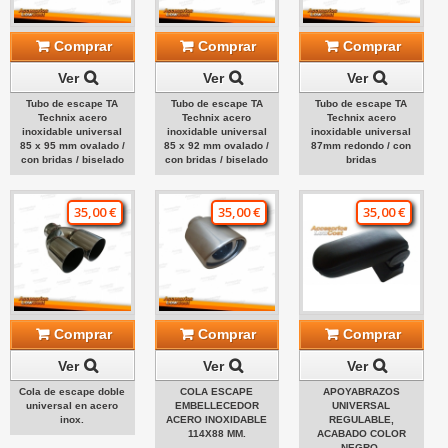
Comprar
Comprar
Comprar
Ver
Ver
Ver
Tubo de escape TA
Tubo de escape TA
Tubo de escape TA
Technix acero
Technix acero
Technix acero
inoxidable universal
inoxidable universal
inoxidable universal
85 x 95 mm ovalado /
85 x 92 mm ovalado /
87mm redondo / con
con bridas / biselado
con bridas / biselado
bridas
35,00 €
35,00 €
35,00 €
Comprar
Comprar
Comprar
Ver
Ver
Ver
Cola de escape doble
COLA ESCAPE
APOYABRAZOS
universal en acero
EMBELLECEDOR
UNIVERSAL
inox.
ACERO INOXIDABLE
REGULABLE,
114X88 MM.
ACABADO COLOR
NEGRO.