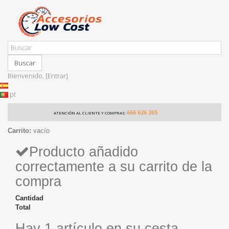
Buscar
Bienvenido,
[Entrar]
pt
666 626 265
ATENCIÓN AL CLIENTE Y COMPRAS:
Carrito:
vacío
Producto añadido
correctamente a su carrito de la
compra
Cantidad
Total
Hay 1 artículo en su cesta.