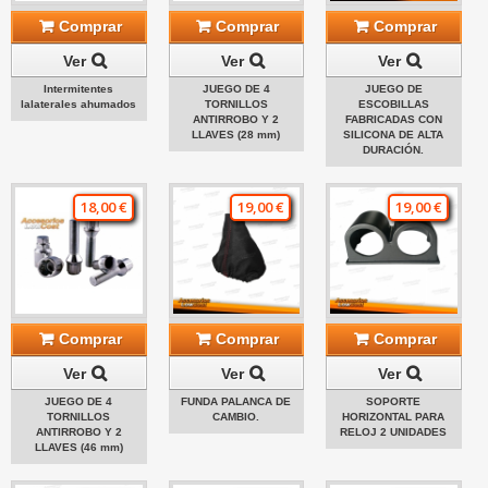
Comprar
Comprar
Comprar
Ver
Ver
Ver
Intermitentes
JUEGO DE 4
JUEGO DE
lalaterales ahumados
TORNILLOS
ESCOBILLAS
ANTIRROBO Y 2
FABRICADAS CON
LLAVES (28 mm)
SILICONA DE ALTA
DURACIÓN.
18,00 €
19,00 €
19,00 €
Comprar
Comprar
Comprar
Ver
Ver
Ver
JUEGO DE 4
FUNDA PALANCA DE
SOPORTE
TORNILLOS
CAMBIO.
HORIZONTAL PARA
ANTIRROBO Y 2
RELOJ 2 UNIDADES
LLAVES (46 mm)