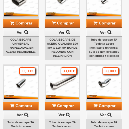
Comprar
Comprar
Comprar
Ver
Ver
Ver
COLA ESCAPE
COLA ESCAPE DE
Tubo de escape TA
UNIVERSAL
ACERO OVALADA 100
Technix acero
TRAPEZOIDAL EN
MM X 110 MM BORDE
inoxidable universal
ACERO INOXIDABLE.
REDONDO CON
60 x 68 mm ovalado /
INCLINACIÓN
con bridas / biselado
33,00 €
33,00 €
33,00 €
Comprar
Comprar
Comprar
Ver
Ver
Ver
Tubo de escape TA
Tubo de escape TA
Tubo de escape TA
Technix acero
Technix acero
Technix acero