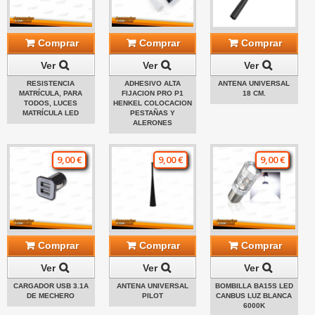
Comprar
Comprar
Comprar
Ver
Ver
Ver
RESISTENCIA
ADHESIVO ALTA
ANTENA UNIVERSAL
MATRÍCULA, PARA
FIJACION PRO P1
18 CM.
TODOS, LUCES
HENKEL COLOCACION
MATRÍCULA LED
PESTAÑAS Y
ALERONES
9,00 €
9,00 €
9,00 €
Comprar
Comprar
Comprar
Ver
Ver
Ver
CARGADOR USB 3.1A
ANTENA UNIVERSAL
BOMBILLA BA15S LED
DE MECHERO
PILOT
CANBUS LUZ BLANCA
6000K