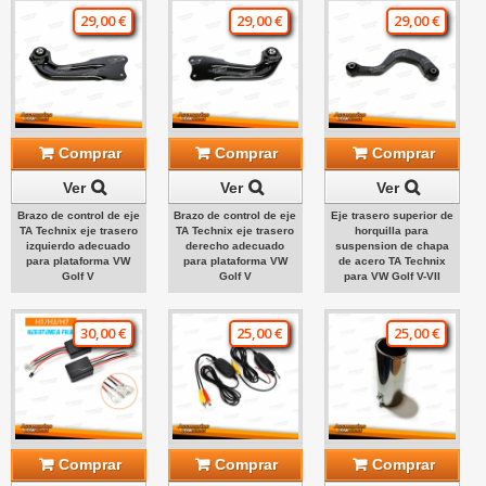
29,00 €
29,00 €
29,00 €
Comprar
Comprar
Comprar
Ver
Ver
Ver
Brazo de control de eje
Brazo de control de eje
Eje trasero superior de
TA Technix eje trasero
TA Technix eje trasero
horquilla para
izquierdo adecuado
derecho adecuado
suspension de chapa
para plataforma VW
para plataforma VW
de acero TA Technix
Golf V
Golf V
para VW Golf V-VII
30,00 €
25,00 €
25,00 €
Comprar
Comprar
Comprar