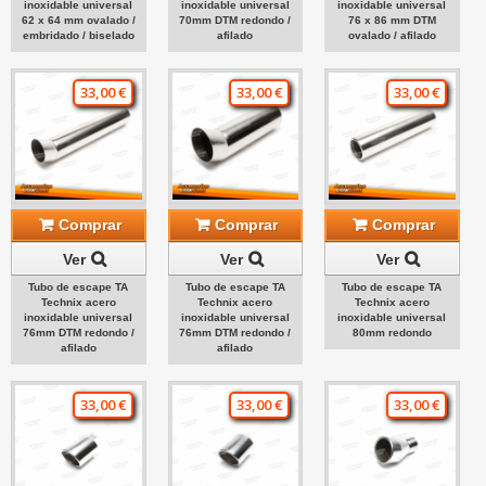
inoxidable universal
inoxidable universal
inoxidable universal
62 x 64 mm ovalado /
70mm DTM redondo /
76 x 86 mm DTM
embridado / biselado
afilado
ovalado / afilado
33,00 €
33,00 €
33,00 €
Comprar
Comprar
Comprar
Ver
Ver
Ver
Tubo de escape TA
Tubo de escape TA
Tubo de escape TA
Technix acero
Technix acero
Technix acero
inoxidable universal
inoxidable universal
inoxidable universal
76mm DTM redondo /
76mm DTM redondo /
80mm redondo
afilado
afilado
33,00 €
33,00 €
33,00 €