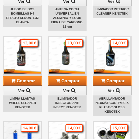
Ver
Ver
Ver
JUEGO DE DOS
ANTENA CORTA
LIMPIADOR INTERIOR
BOMBILLAS H4
UNIVERSAL EN
CLEANER KENOTEK
EFECTO XENON. LUZ
ALUMINIO Y LOOK
BLANCA
FIBRA DE CARBONO,
12 cm
13,00 €
13,00 €
14,00 €
Comprar
Comprar
Comprar
Ver
Ver
Ver
LIMPIA LLANTAS
ELIMINADOR
ABRILLANTADOR
WHEEL CLEANER
INSECTOS ANTI
NEUMÁTICOS TYRE &
KENOTEK
INSECT KENOTEK
PLASTIC GLOSS
KENOTEK
14,00 €
14,00 €
15,00 €