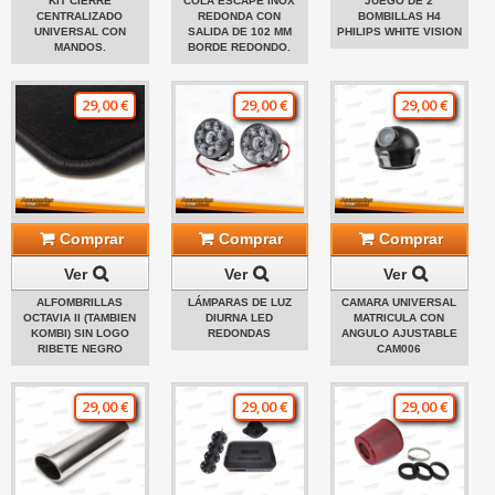
KIT CIERRE
COLA ESCAPE INOX
JUEGO DE 2
CENTRALIZADO
REDONDA CON
BOMBILLAS H4
UNIVERSAL CON
SALIDA DE 102 MM
PHILIPS WHITE VISION
MANDOS.
BORDE REDONDO.
29,00 €
29,00 €
29,00 €
Comprar
Comprar
Comprar
Ver
Ver
Ver
ALFOMBRILLAS
LÁMPARAS DE LUZ
CAMARA UNIVERSAL
OCTAVIA II (TAMBIEN
DIURNA LED
MATRICULA CON
KOMBI) SIN LOGO
REDONDAS
ANGULO AJUSTABLE
RIBETE NEGRO
CAM006
29,00 €
29,00 €
29,00 €