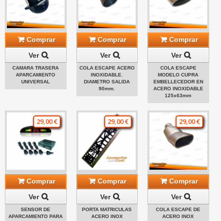
Comprar
Comprar
Comprar
Ver
Ver
Ver
CAMARA TRASERA
COLA ESCAPE ACERO
COLA ESCAPE
APARCAMIENTO
INOXIDABLE.
MODELO CUPRA
UNIVERSAL
DIAMETRO SALIDA
EMBELLECEDOR EN
90mm.
ACERO INOXIDABLE
125x63mm
29,00 €
29,00 €
29,00 €
Comprar
Comprar
Comprar
Ver
Ver
Ver
SENSOR DE
PORTA MATRICULAS
COLA ESCAPE DE
APARCAMIENTO PARA
ACERO INOX
ACERO INOX