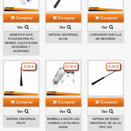
Comprar
Comprar
Comprar
Ver
Ver
Ver
ADHESIVO ALTA
ANTENA UNIVERSAL
CARGADOR USB 3.1A
FIJACION PRO P1
18 CM.
DE MECHERO
HENKEL COLOCACION
PESTAÑAS Y
ALERONES
9,00 €
9,00 €
9,00 €
Comprar
Comprar
Comprar
Ver
Ver
Ver
ANTENA UNIVERSAL
BOMBILLA BA15S LED
ANTENA DE RADIO
PILOT
CANBUS LUZ BLANCA
UNIVERSAL DE 40 cm
6000K
TIPO 16V