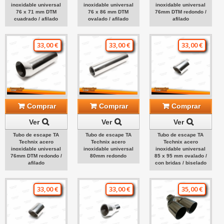
inoxidable universal
inoxidable universal
inoxidable universal
76 x 71 mm DTM
76 x 86 mm DTM
76mm DTM redondo /
cuadrado / afilado
ovalado / afilado
afilado
33,00 €
33,00 €
33,00 €
Comprar
Comprar
Comprar
Ver
Ver
Ver
Tubo de escape TA
Tubo de escape TA
Tubo de escape TA
Technix acero
Technix acero
Technix acero
inoxidable universal
inoxidable universal
inoxidable universal
76mm DTM redondo /
80mm redondo
85 x 95 mm ovalado /
afilado
con bridas / biselado
33,00 €
33,00 €
35,00 €