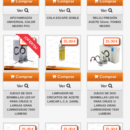
Comprar
Comprar
Comprar
Ver
Ver
Ver
APOYABRAZOS
COLA ESCAPE DOBLE
RELOJ PRESIÓN
UNIVERSAL COLOR
ACEITE 52mm. FONDO
NEGRO PVC
NEGRO
¡OFERTA!
35,00 €
35,00 €
35,00 €
Comprar
Comprar
Comprar
Ver
Ver
Ver
JUEGO DE DOS
LIMPIADOR DE
JUEGO DE DOS
BOMBILLAS LED H7
CIRCUITOS DE ACEITE
BOMBILLAS LED H1
PARA CRUCE O
LANCAR L.C.A. 240ML
PARA CRUCE O
LARGAS GRAN
LARGAS GRAN
LUMINOSIDAD 7600
LUMINOSIDAD 7600
LUMENS
LUMENS
35,00 €
35,00 €
35,00 €