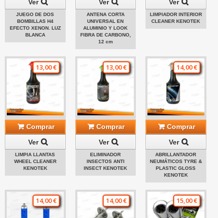
Ver
Ver
Ver
JUEGO DE DOS
ANTENA CORTA
LIMPIADOR INTERIOR
BOMBILLAS H4
UNIVERSAL EN
CLEANER KENOTEK
EFECTO XENON. LUZ
ALUMINIO Y LOOK
BLANCA
FIBRA DE CARBONO,
12 cm
13,00 €
13,00 €
14,00 €
Comprar
Comprar
Comprar
Ver
Ver
Ver
LIMPIA LLANTAS
ELIMINADOR
ABRILLANTADOR
WHEEL CLEANER
INSECTOS ANTI
NEUMÁTICOS TYRE &
KENOTEK
INSECT KENOTEK
PLASTIC GLOSS
KENOTEK
14,00 €
14,00 €
15,00 €