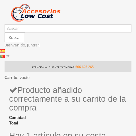
Buscar
Bienvenido,
[Entrar]
pt
666 626 265
ATENCIÓN AL CLIENTE Y COMPRAS:
Carrito:
vacío
Producto añadido
correctamente a su carrito de la
compra
Cantidad
Total
Hay 1 artículo en su cesta.