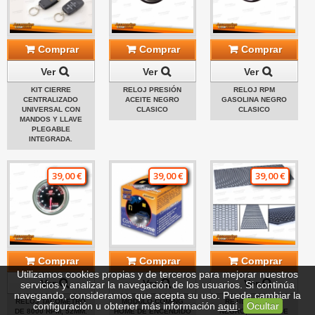
Comprar
Comprar
Comprar
Ver
Ver
Ver
KIT CIERRE
RELOJ PRESIÓN
RELOJ RPM
CENTRALIZADO
ACEITE NEGRO
GASOLINA NEGRO
UNIVERSAL CON
CLASICO
CLASICO
MANDOS Y LLAVE
PLEGABLE
INTEGRADA.
39,00 €
39,00 €
39,00 €
Comprar
Comprar
Comprar
Utilizamos cookies propias y de terceros para mejorar nuestros
Ver
Ver
Ver
servicios y analizar la navegación de los usuarios. Si continúa
navegando, consideramos que acepta su uso. Puede cambiar la
RELOJ TACÓMETRO
MÓDULO COMING
REJILLA DE ABS
configuración u obtener más información
aquí
.
Ocultar
DE 8000 RPM, 52MM.
HOME DE ENCENDIDO
NEGRO, LAMINA DE