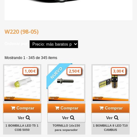
W220 (98-05)
Ordenar por
Mostrando 1 - 345 de 345 items
NUEVO
1,00 €
2,50 €
3,00 €
Comprar
Comprar
Comprar
Ver
Ver
Ver
1 BOMBILLA LED T5 1
TORNILLO 14x150
1 BOMBILLA 8 LED T10
COB 5050
para separador
CAMBUS