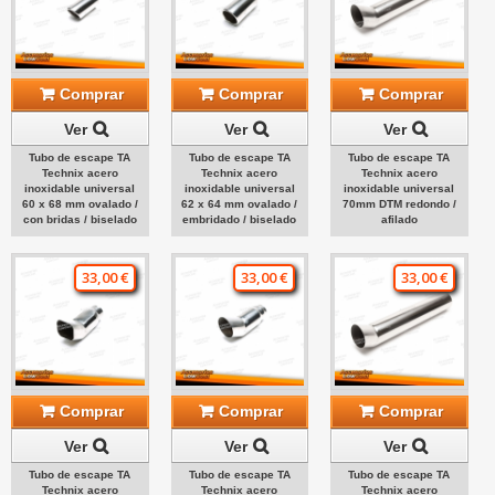
Comprar
Comprar
Comprar
Ver
Ver
Ver
Tubo de escape TA
Tubo de escape TA
Tubo de escape TA
Technix acero
Technix acero
Technix acero
inoxidable universal
inoxidable universal
inoxidable universal
60 x 68 mm ovalado /
62 x 64 mm ovalado /
70mm DTM redondo /
con bridas / biselado
embridado / biselado
afilado
33,00 €
33,00 €
33,00 €
Comprar
Comprar
Comprar
Ver
Ver
Ver
Tubo de escape TA
Tubo de escape TA
Tubo de escape TA
Technix acero
Technix acero
Technix acero