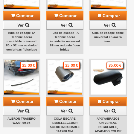
Comprar
Comprar
Comprar
Ver
Ver
Ver
Tubo de escape TA
Tubo de escape TA
Cola de escape doble
Technix acero
Technix acero
universal en acero
inoxidable universal
inoxidable universal
inox.
85 x 92 mm ovalado /
87mm redondo / con
con bridas / biselado
bridas
35,00 €
35,00 €
35,00 €
Comprar
Comprar
Comprar
Ver
Ver
Ver
ALERÓN TRASERO
COLA ESCAPE
APOYABRAZOS
W220, 99-05
EMBELLECEDOR
UNIVERSAL
ACERO INOXIDABLE
REGULABLE,
114X88 MM.
ACABADO COLOR