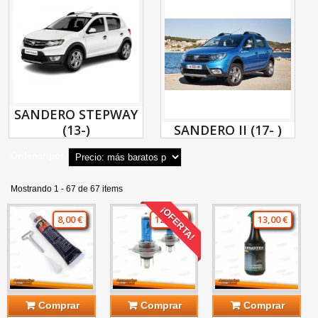
SANDERO STEPWAY
(13-)
SANDERO II (17- )
Ordenar por
Mostrando 1 - 67 de 67 items
¡OFERTA!
8,00 €
12,00 €
13,00 €
Comprar
Comprar
Comprar