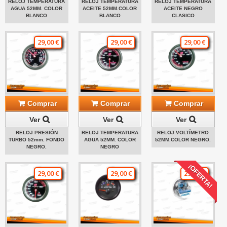
RELOJ TEMPERATURA
RELOJ TEMPERATURA
RELOJ TEMPERATURA
AGUA 52MM. COLOR
ACEITE 52MM.COLOR
ACEITE NEGRO
BLANCO
BLANCO
CLASICO
29,00 €
29,00 €
29,00 €
Comprar
Comprar
Comprar
Ver
Ver
Ver
RELOJ PRESIÓN
RELOJ TEMPERATURA
RELOJ VOLTÍMETRO
TURBO 52mm. FONDO
AGUA 52MM. COLOR
52MM.COLOR NEGRO.
NEGRO.
NEGRO
¡OFERTA!
29,00 €
29,00 €
29,00 €