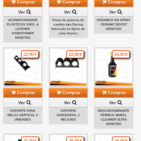
Comprar
Comprar
Comprar
Ver
Ver
Ver
ACONDICIONADOR
Pomo de palanca de
CERAMICO EN SPRAY
PLÁSTICOS VINYL &
cambio tipo Racing
CERAMIC BOOST
LEATHER
fabricado en Nylon de
KENOTEK
CONDITIONER
color blanco.
KENOTEK
22,00 €
22,00 €
24,00 €
Comprar
Comprar
Comprar
Ver
Ver
Ver
SOPORTE PARA
SOPORTE
DESCONTAMINANTE
RELOJ VERTICAL 3
HORIZONTAL 3
FÉRRICO WHEEL
UNIDADES
RELOJES
CLEANER ULTRA
KENOTEK
25,00 €
26,00 €
26,00 €