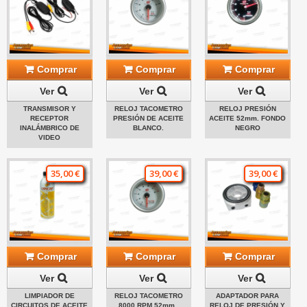
Comprar
Comprar
Comprar
Ver
Ver
Ver
TRANSMISOR Y
RELOJ TACOMETRO
RELOJ PRESIÓN
RECEPTOR
PRESIÓN DE ACEITE
ACEITE 52mm. FONDO
INALÁMBRICO DE
BLANCO.
NEGRO
VIDEO
35,00 €
39,00 €
39,00 €
Comprar
Comprar
Comprar
Ver
Ver
Ver
LIMPIADOR DE
RELOJ TACOMETRO
ADAPTADOR PARA
CIRCUITOS DE ACEITE
8000 RPM 52mm .
RELOJ DE PRESIÓN Y