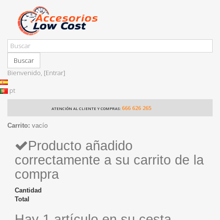
Buscar
Bienvenido,
[Entrar]
pt
666 626 265
ATENCIÓN AL CLIENTE Y COMPRAS:
Carrito:
vacío
Producto añadido
correctamente a su carrito de la
compra
Cantidad
Total
Hay 1 artículo en su cesta.