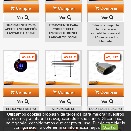
Comprar
Comprar
Comprar
Ver
Ver
Ver
TRATAMIENTO PARA
TRATAMIENTO PARA
Tubo de escape TA
ACEITE ANTIFRICCIÓN
COMBUSTIBLE
Technix acero
LANCAR T.A. 200ML
ESCPECIAL DIÉSEL
inoxidable universal
LANCAR T.D. 350ML
100mm redondo /
biselado
45,00 €
45,00 €
45,00 €
Comprar
Comprar
Comprar
Ver
Ver
Ver
RELOJ VOLTÍMETRO
SEPARADOR DE
COLA ESCAPE ACERO
NEGRO DIGITAL
CARGA EXTENSIBLE,
INOX CUPRA2 - LADO
Utilizamos cookies propias y de terceros para mejorar nuestros
COLOR NEGRO
IZQUIERDO
servicios y analizar la navegación de los usuarios. Si continúa
navegando, consideramos que acepta su uso. Puede cambiar la
configuración u obtener más información
aquí
.
Ocultar