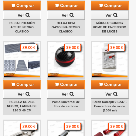
Comprar
Comprar
Comprar
Ver
Ver
Ver
RELOJ PRESIÓN
RELOJ RPM
MÓDULO COMING
ACEITE NEGRO
GASOLINA NEGRO
HOME DE ENCENDIDO
CLASICO
CLASICO
DE LUCES
39,00 €
39,00 €
39,00 €
Comprar
Comprar
Comprar
Ver
Ver
Ver
REJILLA DE ABS
Pomo universal de
Förch Korroplex L237 -
NEGRO, LAMINA DE
fibra de carbono
Convertidor de óxido
120 X 40 CM
(1000 ml)
39,00 €
39,00 €
39,00 €