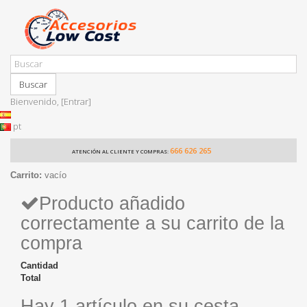
Buscar
Bienvenido,
[Entrar]
pt
666 626 265
ATENCIÓN AL CLIENTE Y COMPRAS:
Carrito:
vacío
Producto añadido
correctamente a su carrito de la
compra
Cantidad
Total
Hay 1 artículo en su cesta.