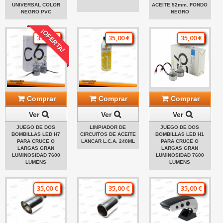
UNIVERSAL COLOR
ACEITE 52mm. FONDO
NEGRO PVC
NEGRO
¡OFERTA!
35,00 €
35,00 €
35,00 €
Comprar
Comprar
Comprar
Ver
Ver
Ver
JUEGO DE DOS
LIMPIADOR DE
JUEGO DE DOS
BOMBILLAS LED H7
CIRCUITOS DE ACEITE
BOMBILLAS LED H1
PARA CRUCE O
LANCAR L.C.A. 240ML
PARA CRUCE O
LARGAS GRAN
LARGAS GRAN
LUMINOSIDAD 7600
LUMINOSIDAD 7600
LUMENS
LUMENS
35,00 €
35,00 €
35,00 €