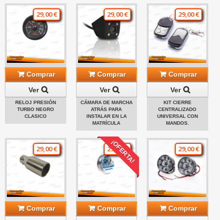
29,00 €
29,00 €
29,00 €
Comprar
Comprar
Comprar
Ver
Ver
Ver
RELOJ PRESIÓN
CÁMARA DE MARCHA
KIT CIERRE
TURBO NEGRO
ATRÁS PARA
CENTRALIZADO
CLASICO
INSTALAR EN LA
UNIVERSAL CON
MATRÍCULA
MANDOS.
¡OFERTA!
29,00 €
29,00 €
29,00 €
Comprar
Comprar
Comprar