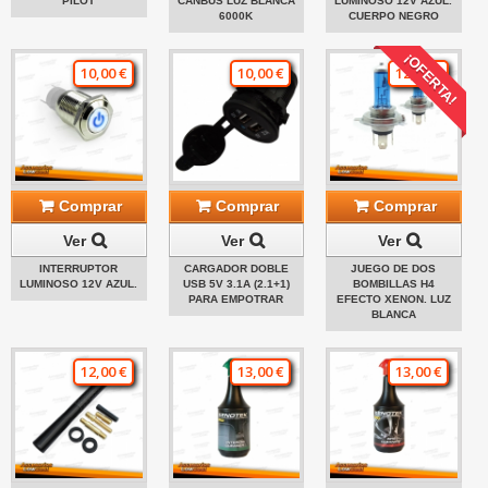
PILOT
CANBUS LUZ BLANCA
LUMINOSO 12V AZUL.
6000K
CUERPO NEGRO
¡OFERTA!
10,00 €
10,00 €
12,00 €
Comprar
Comprar
Comprar
Ver
Ver
Ver
INTERRUPTOR
CARGADOR DOBLE
JUEGO DE DOS
LUMINOSO 12V AZUL.
USB 5V 3.1A (2.1+1)
BOMBILLAS H4
PARA EMPOTRAR
EFECTO XENON. LUZ
BLANCA
12,00 €
13,00 €
13,00 €