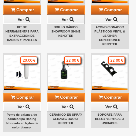
Comprar
Comprar
Comprar
Ver
Ver
Ver
KIT DE
BRILLO RÁPIDO
ACONDICIONADOR
HERRAMIENTAS PARA
SHOWROOM SHINE
PLÁSTICOS VINYL &
EXTRACCIÓN DE
KENOTEK
LEATHER
RADIOS Y PANELES
CONDITIONER
KENOTEK
20,00 €
22,00 €
22,00 €
Comprar
Comprar
Comprar
Ver
Ver
Ver
Pomo de palanca de
CERAMICO EN SPRAY
SOPORTE PARA
cambio tipo Racing
CERAMIC BOOST
RELOJ VERTICAL 3
fabricado en Nylon de
KENOTEK
UNIDADES
color blanco.