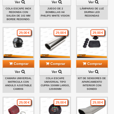
Ver
Ver
Ver
COLA ESCAPE INOX
JUEGO DE 2
LÁMPARAS DE LUZ
REDONDA CON
BOMBILLAS H4
DIURNA LED
SALIDA DE 102 MM
PHILIPS WHITE VISION
REDONDAS
BORDE REDONDO.
29,00 €
29,00 €
29,00 €
Comprar
Comprar
Comprar
Ver
Ver
Ver
CAMARA UNIVERSAL
COLA ESCAPE
KIT DE SENSORES DE
MATRICULA CON
UNIVERSAL TIPO
APARCAMIENTO
ANGULO AJUSTABLE
CUPRA 330MM LARGO,
INTERIOR CON
CAM006
120/80MM
SONIDO
29,00 €
29,00 €
29,00 €