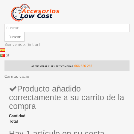
Buscar
Bienvenido,
[Entrar]
pt
666 626 265
ATENCIÓN AL CLIENTE Y COMPRAS:
Carrito:
vacío
Producto añadido
correctamente a su carrito de la
compra
Cantidad
Total
Hay 1 artículo en su cesta.