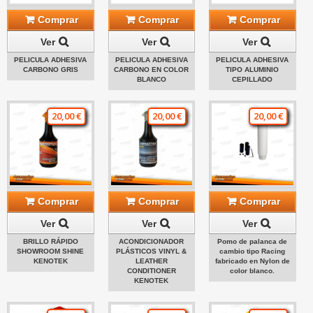
Comprar
Comprar
Comprar
Ver
Ver
Ver
PELICULA ADHESIVA
PELICULA ADHESIVA
PELICULA ADHESIVA
CARBONO GRIS
CARBONO EN COLOR
TIPO ALUMINIO
BLANCO
CEPILLADO
20,00 €
20,00 €
20,00 €
Comprar
Comprar
Comprar
Ver
Ver
Ver
BRILLO RÁPIDO
ACONDICIONADOR
Pomo de palanca de
SHOWROOM SHINE
PLÁSTICOS VINYL &
cambio tipo Racing
KENOTEK
LEATHER
fabricado en Nylon de
CONDITIONER
color blanco.
KENOTEK