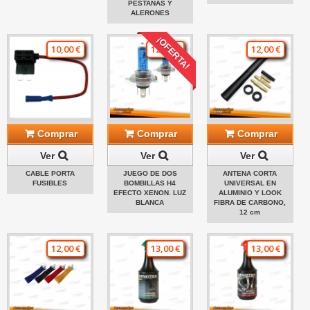
PESTAÑAS Y
ALERONES
¡OFERTA!
10,00 €
12,00 €
12,00 €
Comprar
Comprar
Comprar
Ver
Ver
Ver
CABLE PORTA
JUEGO DE DOS
ANTENA CORTA
FUSIBLES
BOMBILLAS H4
UNIVERSAL EN
EFECTO XENON. LUZ
ALUMINIO Y LOOK
BLANCA
FIBRA DE CARBONO,
12 cm
12,00 €
13,00 €
13,00 €