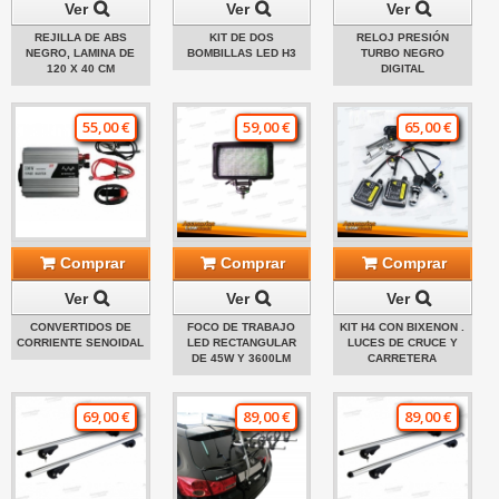
Ver
Ver
Ver
REJILLA DE ABS
KIT DE DOS
RELOJ PRESIÓN
NEGRO, LAMINA DE
BOMBILLAS LED H3
TURBO NEGRO
120 X 40 CM
DIGITAL
55,00 €
59,00 €
65,00 €
Comprar
Comprar
Comprar
Ver
Ver
Ver
CONVERTIDOS DE
FOCO DE TRABAJO
KIT H4 CON BIXENON .
CORRIENTE SENOIDAL
LED RECTANGULAR
LUCES DE CRUCE Y
DE 45W Y 3600LM
CARRETERA
69,00 €
89,00 €
89,00 €