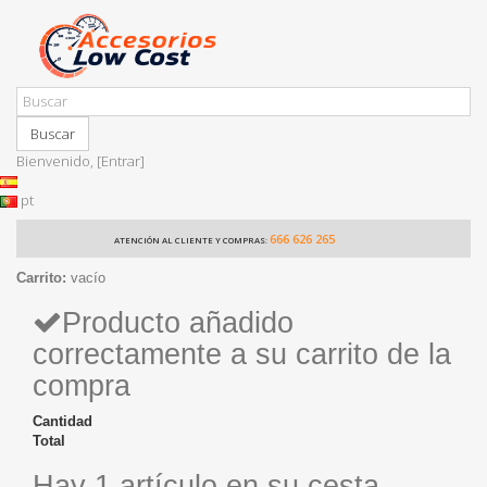
Buscar
Bienvenido,
[Entrar]
pt
666 626 265
ATENCIÓN AL CLIENTE Y COMPRAS:
Carrito:
vacío
Producto añadido
correctamente a su carrito de la
compra
Cantidad
Total
Hay 1 artículo en su cesta.