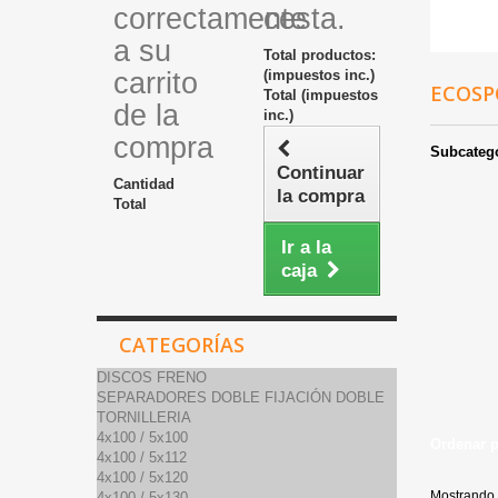
correctamente
cesta.
a su
Total productos:
carrito
(impuestos inc.)
ECOS
Total (impuestos
de la
inc.)
compra
Subcateg
Continuar
Cantidad
la compra
Total
Ir a la
caja
CATEGORÍAS
DISCOS FRENO
SEPARADORES DOBLE FIJACIÓN DOBLE
TORNILLERIA
4x100 / 5x100
Ordenar 
4x100 / 5x112
4x100 / 5x120
Mostrando 
4x100 / 5x130