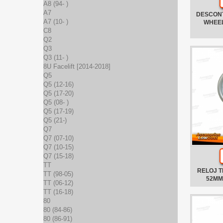
A8 (94- )
A7
DESCON
A7 (10- )
WHEE
C8
Q2
Q3
Q3 (11- )
8U Facelift [2014-2018]
Q5
Q5 (12-16)
Q5 (17-20)
Q5 (08- )
Q5 (17-19)
Q5 (21-)
Q7
Q7 (07-10)
Q7 (10-15)
Q7 (15-18)
TT
RELOJ 
TT (98-05)
52MM
TT (06-12)
TT (16-18)
80
80 (84-86)
80 (86-91)