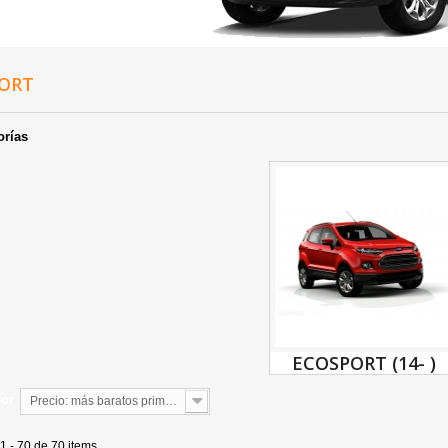
PORT
orías
ECOSPORT (14- )
por
Precio: más baratos primero
1 - 70 de 70 items