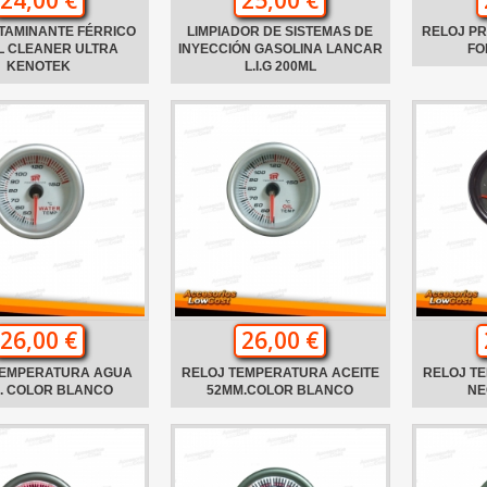
TAMINANTE FÉRRICO
LIMPIADOR DE SISTEMAS DE
RELOJ PR
L CLEANER ULTRA
INYECCIÓN GASOLINA LANCAR
FO
KENOTEK
L.I.G 200ML
26,00 €
26,00 €
TEMPERATURA AGUA
RELOJ TEMPERATURA ACEITE
RELOJ T
. COLOR BLANCO
52MM.COLOR BLANCO
NE