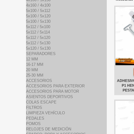
4x160 / 4x100
5x100 / 5x112
5x100 / 5x120
5x100 / 5x130
5x112 / 5x100
5x112 / 5x114
5x112 / 5x120
5x112 / 5x130
5x120 / 5x130
SEPARADORES
12 MM
16-17 MM
20 MM
25-30 MM
ACCESORIOS
ADHESIVO
P1 HE
ACCESORIOS PARA EXTERIOR
PEST
ACCESORIOS PARA MOTOR
ASIENTOS DEPORTIVOS
COLAS ESCAPE
FILTROS
LIMPIEZA VEHÍCULO
PEDALES
POMOS
RELOJES DE MEDICIÓN