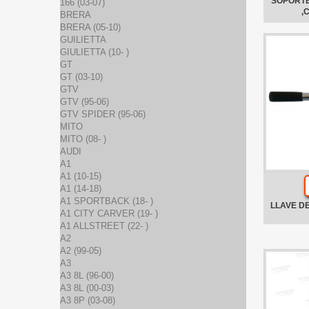
SOPORTE
166 (03-07)
,
BRERA
BRERA (05-10)
GUILIETTA
GIULIETTA (10- )
GT
GT (03-10)
GTV
GTV (95-06)
GTV SPIDER (95-06)
MITO
MITO (08- )
AUDI
A1
A1 (10-15)
A1 (14-18)
A1 SPORTBACK (18- )
LLAVE D
A1 CITY CARVER (19- )
A1 ALLSTREET (22- )
A2
A2 (99-05)
A3
A3 8L (96-00)
A3 8L (00-03)
A3 8P (03-08)