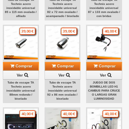
Technix acero
Technix acero
Technix acero
inoxidable universal
inoxidable universal
inoxidable universal
85 x 115 mm ovalado /
82 x 72 mm ovalado /
87 x 133 mm ovalado /
afilado
acampanado / biselado
con bridas
39,00 €
39,00 €
40,00 €
Comprar
Comprar
Comprar
Ver
Ver
Ver
Tubo de escape TA
Tubo de escape TA
JUEGO DE DOS
Technix acero
Technix acero
BOMBILLAS LED H1
inoxidable universal
inoxidable universal
CAMBUS PARA CRUCE
88mm redondo /
92 x 86 mm ovalado /
O LARGAS GRAN
biselado
biselado
LUMINOSIDAD
40,00 €
40,00 €
40,00 €