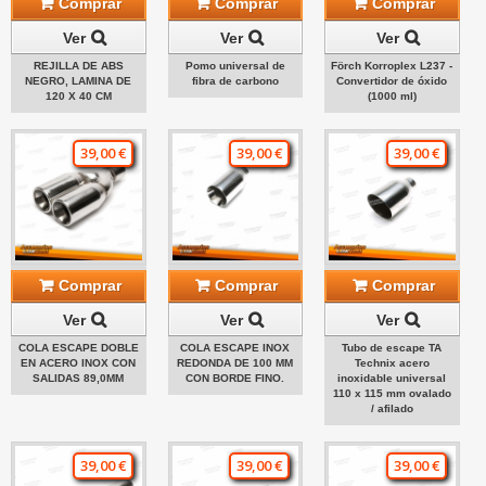
Comprar
Comprar
Comprar
Ver
Ver
Ver
REJILLA DE ABS
Pomo universal de
Förch Korroplex L237 -
NEGRO, LAMINA DE
fibra de carbono
Convertidor de óxido
120 X 40 CM
(1000 ml)
39,00 €
39,00 €
39,00 €
Comprar
Comprar
Comprar
Ver
Ver
Ver
COLA ESCAPE DOBLE
COLA ESCAPE INOX
Tubo de escape TA
EN ACERO INOX CON
REDONDA DE 100 MM
Technix acero
SALIDAS 89,0MM
CON BORDE FINO.
inoxidable universal
110 x 115 mm ovalado
/ afilado
39,00 €
39,00 €
39,00 €