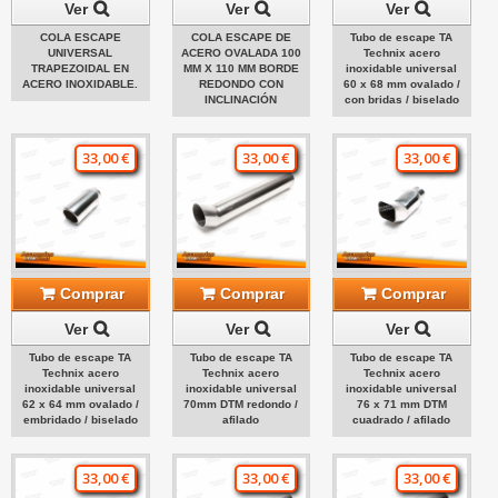
Ver
Ver
Ver
COLA ESCAPE
COLA ESCAPE DE
Tubo de escape TA
UNIVERSAL
ACERO OVALADA 100
Technix acero
TRAPEZOIDAL EN
MM X 110 MM BORDE
inoxidable universal
ACERO INOXIDABLE.
REDONDO CON
60 x 68 mm ovalado /
INCLINACIÓN
con bridas / biselado
33,00 €
33,00 €
33,00 €
Comprar
Comprar
Comprar
Ver
Ver
Ver
Tubo de escape TA
Tubo de escape TA
Tubo de escape TA
Technix acero
Technix acero
Technix acero
inoxidable universal
inoxidable universal
inoxidable universal
62 x 64 mm ovalado /
70mm DTM redondo /
76 x 71 mm DTM
embridado / biselado
afilado
cuadrado / afilado
33,00 €
33,00 €
33,00 €