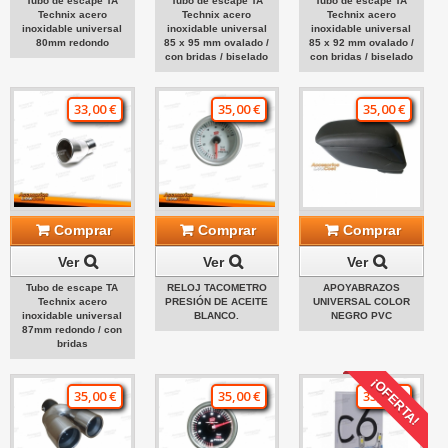
Tubo de escape TA
Tubo de escape TA
Tubo de escape TA
Technix acero
Technix acero
Technix acero
inoxidable universal
inoxidable universal
inoxidable universal
80mm redondo
85 x 95 mm ovalado /
85 x 92 mm ovalado /
con bridas / biselado
con bridas / biselado
33,00 €
35,00 €
35,00 €
Comprar
Comprar
Comprar
Ver
Ver
Ver
Tubo de escape TA
RELOJ TACOMETRO
APOYABRAZOS
Technix acero
PRESIÓN DE ACEITE
UNIVERSAL COLOR
inoxidable universal
BLANCO.
NEGRO PVC
87mm redondo / con
bridas
¡OFERTA!
35,00 €
35,00 €
35,00 €