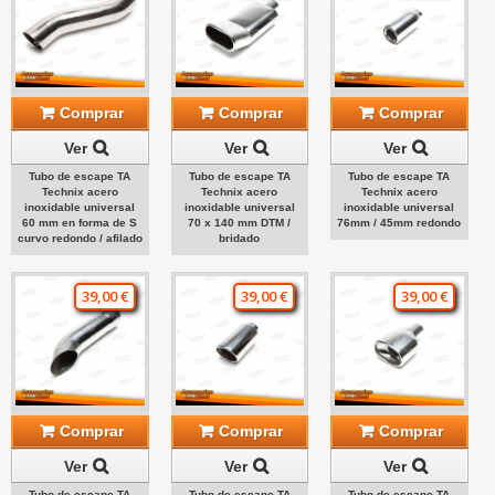
Comprar
Comprar
Comprar
Ver
Ver
Ver
Tubo de escape TA
Tubo de escape TA
Tubo de escape TA
Technix acero
Technix acero
Technix acero
inoxidable universal
inoxidable universal
inoxidable universal
60 mm en forma de S
70 x 140 mm DTM /
76mm / 45mm redondo
curvo redondo / afilado
bridado
39,00 €
39,00 €
39,00 €
Comprar
Comprar
Comprar
Ver
Ver
Ver
Tubo de escape TA
Tubo de escape TA
Tubo de escape TA