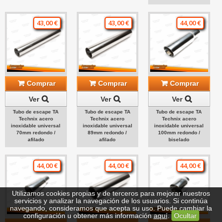
43,00 €
43,00 €
44,00 €
Comprar
Comprar
Comprar
Ver
Ver
Ver
Tubo de escape TA
Tubo de escape TA
Tubo de escape TA
Technix acero
Technix acero
Technix acero
inoxidable universal
inoxidable universal
inoxidable universal
70mm redondo /
89mm redondo /
100mm redondo /
afilado
afilado
biselado
44,00 €
44,00 €
44,00 €
Utilizamos cookies propias y de terceros para mejorar nuestros
servicios y analizar la navegación de los usuarios. Si continúa
navegando, consideramos que acepta su uso. Puede cambiar la
configuración u obtener más información
aquí
.
Ocultar