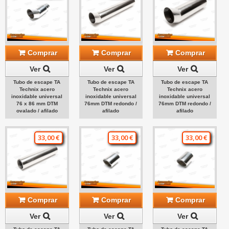
Comprar
Comprar
Comprar
Ver
Ver
Ver
Tubo de escape TA
Tubo de escape TA
Tubo de escape TA
Technix acero
Technix acero
Technix acero
inoxidable universal
inoxidable universal
inoxidable universal
76 x 86 mm DTM
76mm DTM redondo /
76mm DTM redondo /
ovalado / afilado
afilado
afilado
33,00 €
33,00 €
33,00 €
Comprar
Comprar
Comprar
Ver
Ver
Ver