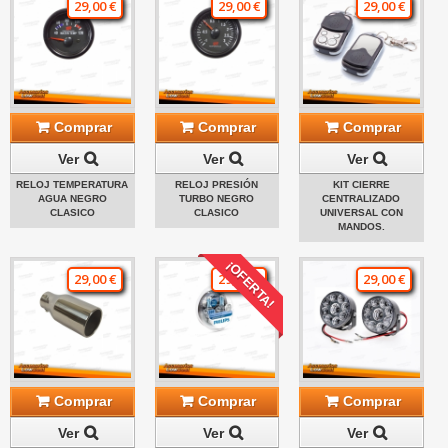
29,00 €
29,00 €
29,00 €
Comprar
Comprar
Comprar
Ver
Ver
Ver
RELOJ TEMPERATURA
RELOJ PRESIÓN
KIT CIERRE
AGUA NEGRO
TURBO NEGRO
CENTRALIZADO
CLASICO
CLASICO
UNIVERSAL CON
MANDOS.
¡OFERTA!
29,00 €
29,00 €
29,00 €
Comprar
Comprar
Comprar
Ver
Ver
Ver