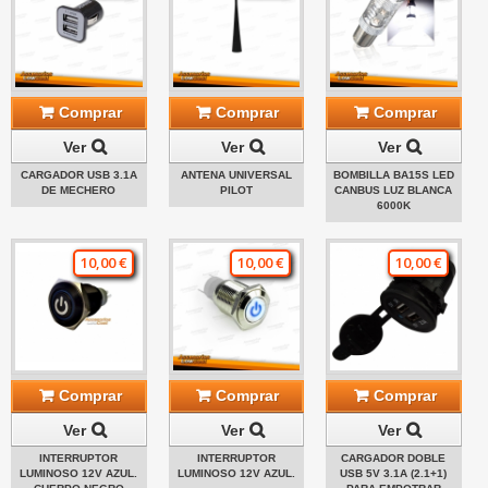
Comprar
Comprar
Comprar
Ver
Ver
Ver
CARGADOR USB 3.1A
ANTENA UNIVERSAL
BOMBILLA BA15S LED
DE MECHERO
PILOT
CANBUS LUZ BLANCA
6000K
10,00 €
10,00 €
10,00 €
Comprar
Comprar
Comprar
Ver
Ver
Ver
INTERRUPTOR
INTERRUPTOR
CARGADOR DOBLE
LUMINOSO 12V AZUL.
LUMINOSO 12V AZUL.
USB 5V 3.1A (2.1+1)