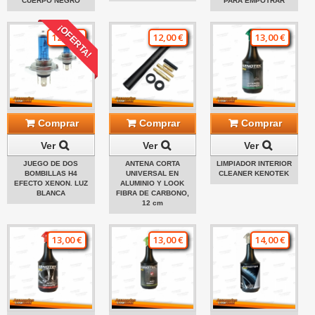
CUERPO NEGRO
PARA EMPOTRAR
¡OFERTA!
12,00 €
12,00 €
13,00 €
Comprar
Comprar
Comprar
Ver
Ver
Ver
JUEGO DE DOS
ANTENA CORTA
LIMPIADOR INTERIOR
BOMBILLAS H4
UNIVERSAL EN
CLEANER KENOTEK
EFECTO XENON. LUZ
ALUMINIO Y LOOK
BLANCA
FIBRA DE CARBONO,
12 cm
13,00 €
13,00 €
14,00 €