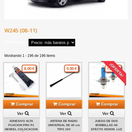
W245 (08-11)
Ordenar por
Mostrando 1 - 196 de 196 items
¡OFERTA!
8,00 €
9,00 €
12,00 €
Comprar
Comprar
Comprar
Ver
Ver
Ver
ADHESIVO ALTA
ANTENA DE RADIO
JUEGO DE DOS
FIJACION PRO P1
UNIVERSAL DE 40 cm
BOMBILLAS H4
HENKEL COLOCACION
TIPO 16V
EFECTO XENON. LUZ