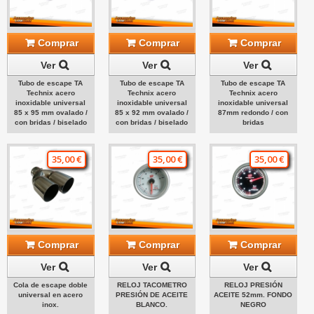
Comprar
Comprar
Comprar
Ver
Ver
Ver
Tubo de escape TA
Tubo de escape TA
Tubo de escape TA
Technix acero
Technix acero
Technix acero
inoxidable universal
inoxidable universal
inoxidable universal
85 x 95 mm ovalado /
85 x 92 mm ovalado /
87mm redondo / con
con bridas / biselado
con bridas / biselado
bridas
35,00 €
35,00 €
35,00 €
Comprar
Comprar
Comprar
Ver
Ver
Ver
Cola de escape doble
RELOJ TACOMETRO
RELOJ PRESIÓN
universal en acero
PRESIÓN DE ACEITE
ACEITE 52mm. FONDO
inox.
BLANCO.
NEGRO