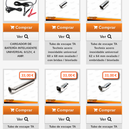
Comprar
Comprar
Comprar
Ver
Ver
Ver
CARGADOR DE
Tubo de escape TA
Tubo de escape TA
BATERÍA INTELIGENTE
Technix acero
Technix acero
UNIVERSAL 6/12V, 4
inoxidable universal
inoxidable universal
AMP.
60 x 68 mm ovalado /
62 x 64 mm ovalado /
con bridas / biselado
embridado / biselado
33,00 €
33,00 €
33,00 €
Comprar
Comprar
Comprar
Ver
Ver
Ver
Tubo de escape TA
Tubo de escape TA
Tubo de escape TA