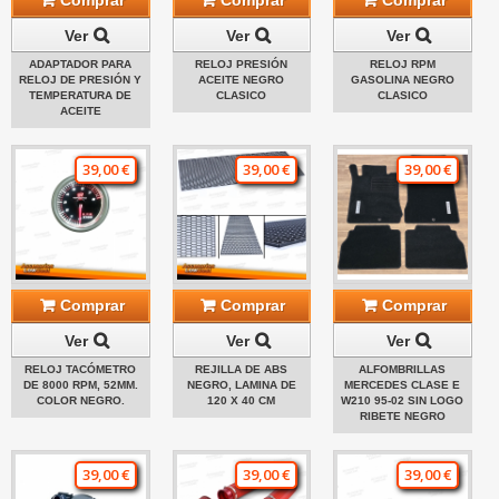
Ver
Ver
Ver
ADAPTADOR PARA
RELOJ PRESIÓN
RELOJ RPM
RELOJ DE PRESIÓN Y
ACEITE NEGRO
GASOLINA NEGRO
TEMPERATURA DE
CLASICO
CLASICO
ACEITE
39,00 €
39,00 €
39,00 €
Comprar
Comprar
Comprar
Ver
Ver
Ver
RELOJ TACÓMETRO
REJILLA DE ABS
ALFOMBRILLAS
DE 8000 RPM, 52MM.
NEGRO, LAMINA DE
MERCEDES CLASE E
COLOR NEGRO.
120 X 40 CM
W210 95-02 SIN LOGO
RIBETE NEGRO
39,00 €
39,00 €
39,00 €