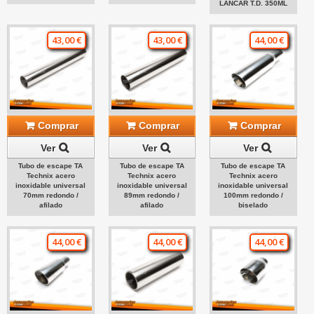
LANCAR T.D. 350ML
43,00 €
43,00 €
44,00 €
Comprar
Comprar
Comprar
Ver
Ver
Ver
Tubo de escape TA
Tubo de escape TA
Tubo de escape TA
Technix acero
Technix acero
Technix acero
inoxidable universal
inoxidable universal
inoxidable universal
70mm redondo /
89mm redondo /
100mm redondo /
afilado
afilado
biselado
44,00 €
44,00 €
44,00 €