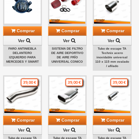
Comprar
Comprar
Comprar
Ver
Ver
Ver
FARO ANTINIEBLA
SISTEMA DE FILTRO
Tubo de escape TA
DELANTERO
DE AIRE DEPORTIVO
Technix acero
IZQUIERDO PARA
DE AIRE FRÍO
inoxidable universal
MERCEDES Y SMART
UNIVERSAL CONICO
110 x 115 mm ovalado
/ afilado
39,00 €
39,00 €
39,00 €
Comprar
Comprar
Comprar
Ver
Ver
Ver
Tubo de escape TA
Tubo de escape TA
Tubo de escape TA