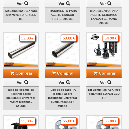
Ver
Ver
Ver
Kit Bombillas ASX faro
TRATAMIENTO PARA
TRATAMIENTO PARA
delantero SUPER LED
ACEITE LANCAR
ACEITE CERÁMICO
H1
P.T.F.E. 200ML
LANCAR CERAMIC
200ML
53,00 €
53,00 €
54,90 €
Comprar
Comprar
Comprar
Ver
Ver
Ver
Tubo de escape TA
Tubo de escape TA
Kit Bombillas ASX faro
Technix acero
Technix acero
delantero SUPER LED
inoxidable universal
inoxidable universal
H7
76mm redondo /
80mm redondo /
afilado
afilado
55,00 €
55,00 €
55,00 €