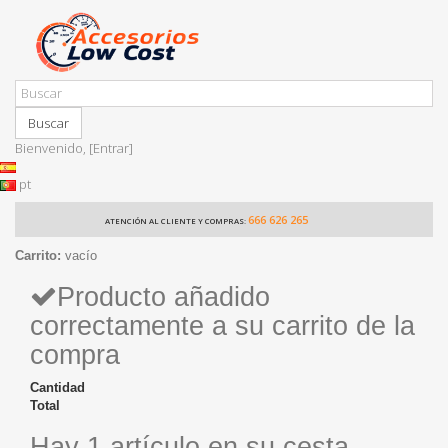
Buscar
Bienvenido,
[Entrar]
pt
666 626 265
ATENCIÓN AL CLIENTE Y COMPRAS:
Carrito:
vacío
Producto añadido
correctamente a su carrito de la
compra
Cantidad
Total
Hay 1 artículo en su cesta.