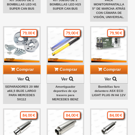
KIT JUEGO DE 2
KIT JUEGO DE 2
PACK
BOMBILLAS LED H1
BOMBILLAS LED H15
MONITOR/PANTALLA
SUPER CAN BUS
SUPER CAN BUS
5" DE MARCHA ATRÁS
CON CÁMARA DE
VISIÓN, UNIVERSAL.
79,00 €
79,00 €
79,90 €
Comprar
Comprar
Comprar
Ver
Ver
Ver
SEPARADORES 20 MM
Amortiguador
Bombillas faro
ø66,5 BUJE LARGO
deportivo de eje
delantero ASX ECO
PARA MERCEDES
trasero para
LIGHT PLUG IN H4 12V
5X112
MERCEDES BENZ
84,00 €
84,00 €
84,00 €