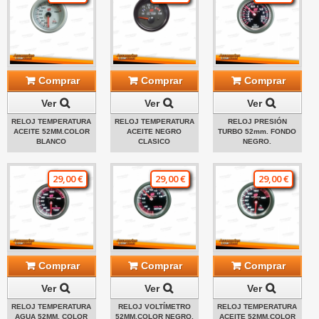
Comprar
Comprar
Comprar
Ver
Ver
Ver
RELOJ TEMPERATURA
RELOJ TEMPERATURA
RELOJ PRESIÓN
ACEITE 52MM.COLOR
ACEITE NEGRO
TURBO 52mm. FONDO
BLANCO
CLASICO
NEGRO.
29,00 €
29,00 €
29,00 €
Comprar
Comprar
Comprar
Ver
Ver
Ver
RELOJ TEMPERATURA
RELOJ VOLTÍMETRO
RELOJ TEMPERATURA
AGUA 52MM. COLOR
52MM.COLOR NEGRO.
ACEITE 52MM.COLOR