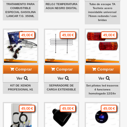
TRATAMIENTO PARA
RELOJ TEMPERATURA
Tubo de escape TA
COMBUSTIBLE
AGUA NEGRO DIGITAL
Technix acero
ESPECIAL GASOLINA
inoxidable universal
LANCAR T.G. 350ML
76mm redondo / con
bridas
49,00 €
49,00 €
49,00 €
Comprar
Comprar
Comprar
Ver
Ver
Ver
KIT DE XENON
SEPARADORE DE
Set pilotos led traseros
PROFESIONAL H1
CARGA EXTENSIBLE
4 funciones
homologado 12/24v
49,00 €
49,00 €
49,00 €