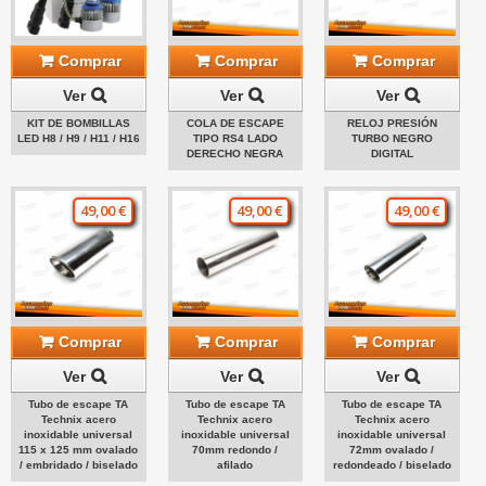
Comprar
Comprar
Comprar
Ver
Ver
Ver
KIT DE BOMBILLAS
COLA DE ESCAPE
RELOJ PRESIÓN
LED H8 / H9 / H11 / H16
TIPO RS4 LADO
TURBO NEGRO
DERECHO NEGRA
DIGITAL
49,00 €
49,00 €
49,00 €
Comprar
Comprar
Comprar
Ver
Ver
Ver
Tubo de escape TA
Tubo de escape TA
Tubo de escape TA
Technix acero
Technix acero
Technix acero
inoxidable universal
inoxidable universal
inoxidable universal
115 x 125 mm ovalado
70mm redondo /
72mm ovalado /
/ embridado / biselado
afilado
redondeado / biselado