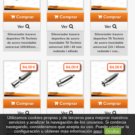
Comprar
Comprar
Comprar
Ver
Ver
Ver
Silenciador trasero
Silenciador trasero
Silenciador trasero
deportivo TA Technix
deportivo de acero
deportivo TA Technix
de acero inoxidable
inoxidable TA Technix
de acero inoxidable
universal 100/45mm...
universal 100 / 45 mm
universal 115 / 45mm
redondo / afilado
redondo / con...
84,00 €
84,00 €
84,00 €
Comprar
Comprar
Comprar
Ver
Ver
Ver
Utilizamos cookies propias y de terceros para mejorar nuestros
Silenciador trasero
Silenciador trasero
Silenciador trasero
servicios y analizar la navegación de los usuarios. Si continúa
deportivo TA Technix
deportivo TA Technix
deportivo TA Technix
navegando, consideramos que acepta su uso. Puede cambiar la
de acero inoxidable
acero inoxidable
acero inoxidable
configuración u obtener más información
aquí
.
Ocultar
universal 115 / 65mm
universal 125/95mm
universal 125/100