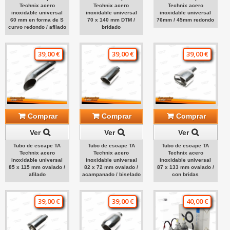
Technix acero
Technix acero
Technix acero
inoxidable universal
inoxidable universal
inoxidable universal
60 mm en forma de S
70 x 140 mm DTM /
76mm / 45mm redondo
curvo redondo / afilado
bridado
39,00 €
39,00 €
39,00 €
Comprar
Comprar
Comprar
Ver
Ver
Ver
Tubo de escape TA
Tubo de escape TA
Tubo de escape TA
Technix acero
Technix acero
Technix acero
inoxidable universal
inoxidable universal
inoxidable universal
85 x 115 mm ovalado /
82 x 72 mm ovalado /
87 x 133 mm ovalado /
afilado
acampanado / biselado
con bridas
39,00 €
39,00 €
40,00 €