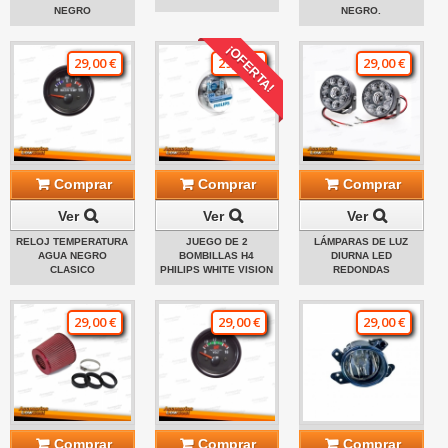
NEGRO
NEGRO.
¡OFERTA!
29,00 €
29,00 €
29,00 €
Comprar
Comprar
Comprar
Ver
Ver
Ver
RELOJ TEMPERATURA
JUEGO DE 2
LÁMPARAS DE LUZ
AGUA NEGRO
BOMBILLAS H4
DIURNA LED
CLASICO
PHILIPS WHITE VISION
REDONDAS
29,00 €
29,00 €
29,00 €
Comprar
Comprar
Comprar