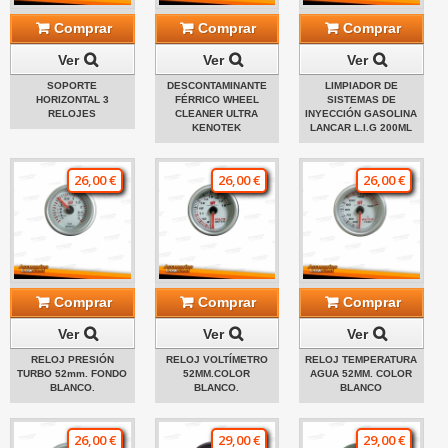
Comprar
Comprar
Comprar
Ver
Ver
Ver
SOPORTE
DESCONTAMINANTE
LIMPIADOR DE
HORIZONTAL 3
FÉRRICO WHEEL
SISTEMAS DE
RELOJES
CLEANER ULTRA
INYECCIÓN GASOLINA
KENOTEK
LANCAR L.I.G 200ML
26,00 €
26,00 €
26,00 €
Comprar
Comprar
Comprar
Ver
Ver
Ver
RELOJ PRESIÓN
RELOJ VOLTÍMETRO
RELOJ TEMPERATURA
TURBO 52mm. FONDO
52MM.COLOR
AGUA 52MM. COLOR
BLANCO.
BLANCO.
BLANCO
26,00 €
29,00 €
29,00 €