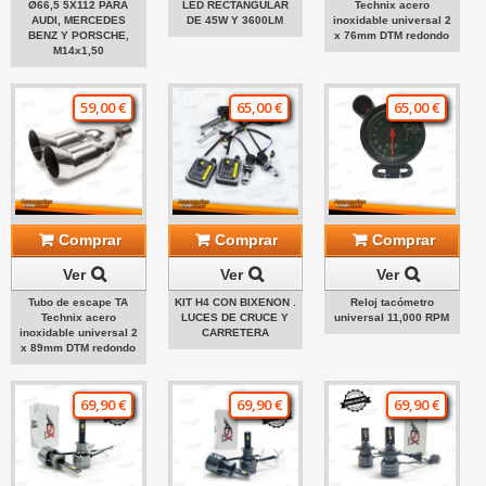
Ø66,5 5X112 PARA
LED RECTANGULAR
Technix acero
AUDI, MERCEDES
DE 45W Y 3600LM
inoxidable universal 2
BENZ Y PORSCHE,
x 76mm DTM redondo
M14x1,50
59,00 €
65,00 €
65,00 €
Comprar
Comprar
Comprar
Ver
Ver
Ver
Tubo de escape TA
KIT H4 CON BIXENON .
Reloj tacómetro
Technix acero
LUCES DE CRUCE Y
universal 11,000 RPM
inoxidable universal 2
CARRETERA
x 89mm DTM redondo
69,90 €
69,90 €
69,90 €