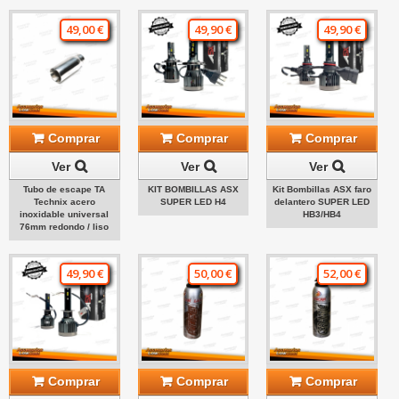
49,00 €
49,90 €
49,90 €
Comprar
Comprar
Comprar
Ver
Ver
Ver
Tubo de escape TA
KIT BOMBILLAS ASX
Kit Bombillas ASX faro
Technix acero
SUPER LED H4
delantero SUPER LED
inoxidable universal
HB3/HB4
76mm redondo / liso
49,90 €
50,00 €
52,00 €
Comprar
Comprar
Comprar