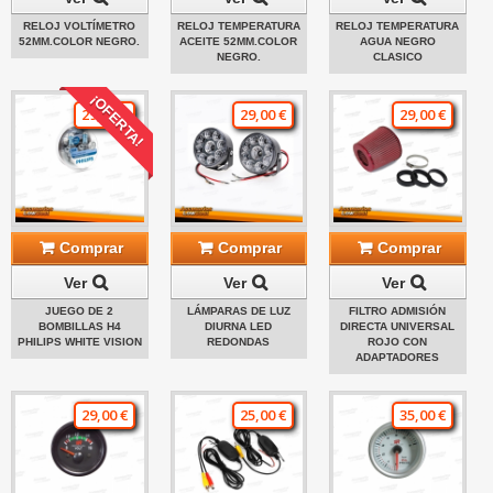
RELOJ VOLTÍMETRO
RELOJ TEMPERATURA
RELOJ TEMPERATURA
52MM.COLOR NEGRO.
ACEITE 52MM.COLOR
AGUA NEGRO
NEGRO.
CLASICO
¡OFERTA!
29,00 €
29,00 €
29,00 €
Comprar
Comprar
Comprar
Ver
Ver
Ver
JUEGO DE 2
LÁMPARAS DE LUZ
FILTRO ADMISIÓN
BOMBILLAS H4
DIURNA LED
DIRECTA UNIVERSAL
PHILIPS WHITE VISION
REDONDAS
ROJO CON
ADAPTADORES
29,00 €
25,00 €
35,00 €