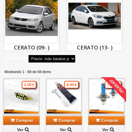
CERATO (09- )
CERATO (13- )
Ordenar por
Mostrando 1 - 68 de 68 items
¡OFERTA!
3,00 €
8,00 €
12,00 €
Comprar
Comprar
Comprar
Ver
Ver
Ver