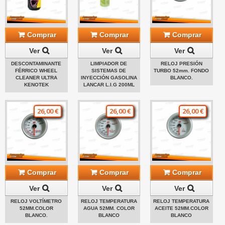
Comprar
Comprar
Comprar
Ver
Ver
Ver
DESCONTAMINANTE
LIMPIADOR DE
RELOJ PRESIÓN
FÉRRICO WHEEL
SISTEMAS DE
TURBO 52mm. FONDO
CLEANER ULTRA
INYECCIÓN GASOLINA
BLANCO.
KENOTEK
LANCAR L.I.G 200ML
26,00 €
26,00 €
26,00 €
Comprar
Comprar
Comprar
Ver
Ver
Ver
RELOJ VOLTÍMETRO
RELOJ TEMPERATURA
RELOJ TEMPERATURA
52MM.COLOR
AGUA 52MM. COLOR
ACEITE 52MM.COLOR
BLANCO.
BLANCO
BLANCO