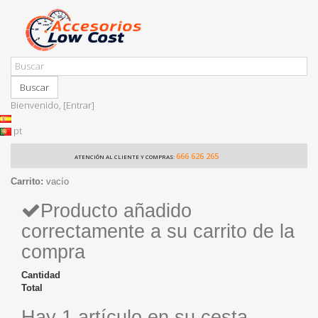
Buscar
Bienvenido,
[Entrar]
pt
666 626 265
ATENCIÓN AL CLIENTE Y COMPRAS:
Carrito:
vacío
Producto añadido
correctamente a su carrito de la
compra
Cantidad
Total
Hay 1 artículo en su cesta.