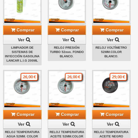
Comprar
Comprar
Comprar
Ver
Ver
Ver
LIMPIADOR DE
RELOJ PRESIÓN
RELOJ VOLTÍMETRO
SISTEMAS DE
TURBO 52mm. FONDO
52MM.COLOR
INYECCIÓN GASOLINA
BLANCO.
BLANCO.
LANCAR L.I.G 200ML
26,00 €
26,00 €
29,00 €
Comprar
Comprar
Comprar
Ver
Ver
Ver
RELOJ TEMPERATURA
RELOJ TEMPERATURA
RELOJ TEMPERATURA
AGUA 52MM. COLOR
ACEITE 52MM.COLOR
ACEITE NEGRO