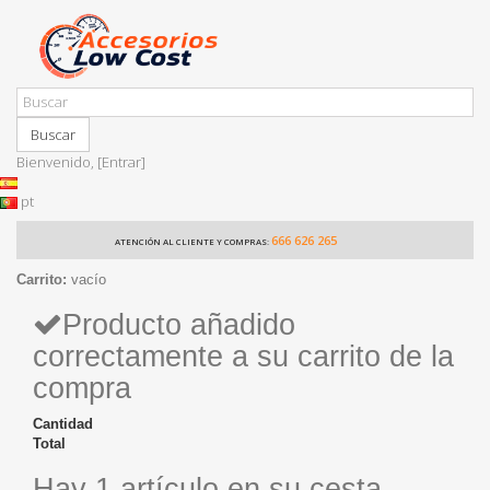
Buscar
Bienvenido,
[Entrar]
pt
666 626 265
ATENCIÓN AL CLIENTE Y COMPRAS:
Carrito:
vacío
Producto añadido
correctamente a su carrito de la
compra
Cantidad
Total
Hay 1 artículo en su cesta.