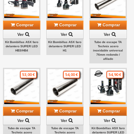
Comprar
Comprar
Comprar
Ver
Ver
Ver
Kit Bombillas ASX faro
Kit Bombillas ASX faro
Tubo de escape TA
delantero SUPER LED
delantero SUPER LED
Technix acero
HB3/HB4
H1
inoxidable universal
76mm redondo /
afilado
53,00 €
54,00 €
54,90 €
Comprar
Comprar
Comprar
Ver
Ver
Ver
Tubo de escape TA
Tubo de escape TA
Kit Bombillas ASX faro
Technix acero
Technix acero
delantero SUPER LED