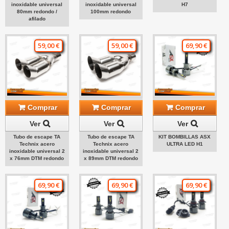
inoxidable universal
inoxidable universal
H7
80mm redondo /
100mm redondo
afilado
59,00 €
59,00 €
69,90 €
Comprar
Comprar
Comprar
Ver
Ver
Ver
Tubo de escape TA
Tubo de escape TA
KIT BOMBILLAS ASX
Technix acero
Technix acero
ULTRA LED H1
inoxidable universal 2
inoxidable universal 2
x 76mm DTM redondo
x 89mm DTM redondo
69,90 €
69,90 €
69,90 €