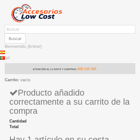
Buscar
Bienvenido,
[Entrar]
pt
666 626 265
ATENCIÓN AL CLIENTE Y COMPRAS:
Carrito:
vacío
Producto añadido
correctamente a su carrito de la
compra
Cantidad
Total
Hay 1 artículo en su cesta.