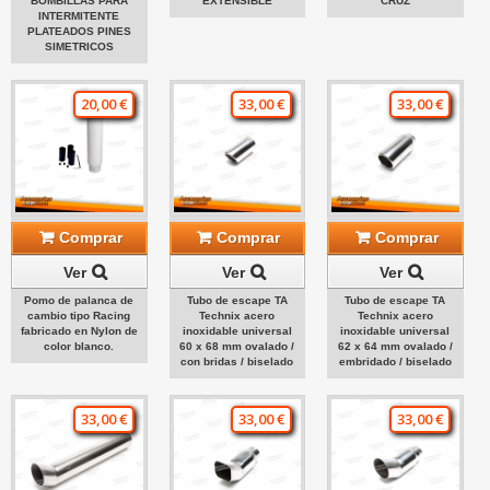
BOMBILLAS PARA
EXTENSIBLE
CRUZ
INTERMITENTE
PLATEADOS PINES
SIMETRICOS
20,00 €
33,00 €
33,00 €
Comprar
Comprar
Comprar
Ver
Ver
Ver
Pomo de palanca de
Tubo de escape TA
Tubo de escape TA
cambio tipo Racing
Technix acero
Technix acero
fabricado en Nylon de
inoxidable universal
inoxidable universal
color blanco.
60 x 68 mm ovalado /
62 x 64 mm ovalado /
con bridas / biselado
embridado / biselado
33,00 €
33,00 €
33,00 €