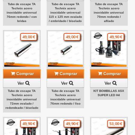
Tubo de escape TA
Tubo de escape TA
Tubo de escape TA
Technix acero
Technix acero
Technix acero
inoxidable universal
inoxidable universal
inoxidable universal
76mm redondo / con
115 x 125 mm ovalado
70mm redondo /
bridas
/ embridado / biselado
afilado
49,00 €
49,00 €
49,90 €
Comprar
Comprar
Comprar
Ver
Ver
Ver
Tubo de escape TA
Tubo de escape TA
KIT BOMBILLAS ASX
Technix acero
Technix acero
SUPER LED H4
inoxidable universal
inoxidable universal
72mm ovalado /
76mm redondo / liso
redondeado / biselado
49,90 €
49,90 €
53,00 €