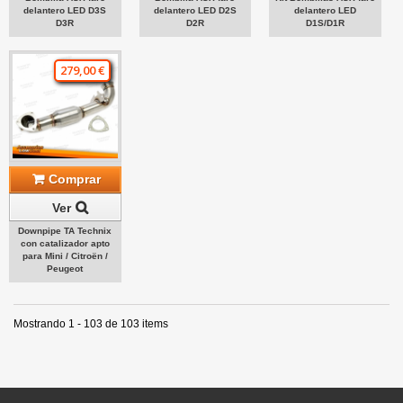
delantero LED D3S
delantero LED D2S
delantero LED
D3R
D2R
D1S/D1R
279,00 €
Comprar
Ver
Downpipe TA Technix
con catalizador apto
para Mini / Citroën /
Peugeot
Mostrando 1 - 103 de 103 items