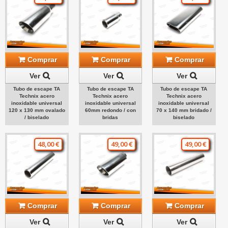
Comprar
Comprar
Comprar
Ver
Ver
Ver
Tubo de escape TA
Tubo de escape TA
Tubo de escape TA
Technix acero
Technix acero
Technix acero
inoxidable universal
inoxidable universal
inoxidable universal
120 x 130 mm ovalado
60mm redondo / con
70 x 140 mm bridado /
/ biselado
bridas
biselado
48,00 €
49,00 €
49,00 €
Comprar
Comprar
Comprar
Ver
Ver
Ver