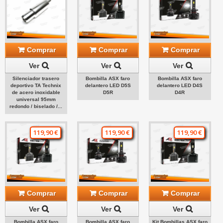
Comprar
Comprar
Comprar
Ver
Ver
Ver
Silenciador trasero
Bombilla ASX faro
Bombilla ASX faro
deportivo TA Technix
delantero LED D5S
delantero LED D4S
de acero inoxidable
D5R
D4R
universal 95mm
redondo / biselado /...
119,90 €
119,90 €
119,90 €
Comprar
Comprar
Comprar
Ver
Ver
Ver
Bombilla ASX faro
Bombilla ASX faro
Kit Bombillas ASX faro